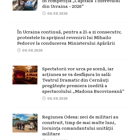
în competiția „Capitala Tineretului
din Ucraina – 2026”
06.08.2026
În Ucraina continuă, pentru a 21-a zi consecutiv,
protestele în sprijinul revenirii lui Mîhailo
Fedorov la conducerea Ministerului Apărării
06.08.2026
Spectatorii vor urca pe scenă, iar
acțiunea se va desfășura în sală:
Teatrul Dramatic din Cernăuți
pregătește premiera inedită a
spectacolului „Madona Bucovineană”
06.08.2026
Regiunea Odesa: zeci de militari au
construit, timp de mai multe luni,
locuința comandantului unității
militare