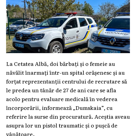
La Cetatea Albă, doi bărbați și o femeie au
năvălit înarmați într-un spital orășenesc și au
forțat reprezentanții centrului de recrutare să
le predea un tânăr de 27 de ani care se afla
acolo pentru evaluare medicală în vederea
încorporării, informează „Dumskaia”, cu
referire la surse din procuratură. Aceștia aveau
asupra lor un pistol traumatic și o pușcă de
vânătoare.