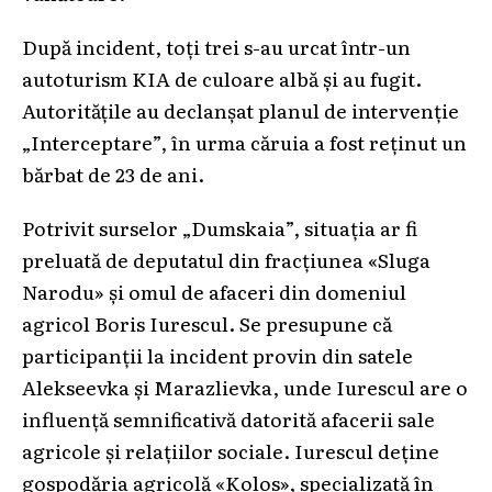
După incident, toți trei s-au urcat într-un
autoturism KIA de culoare albă și au fugit.
Autoritățile au declanșat planul de intervenție
„Interceptare”, în urma căruia a fost reținut un
bărbat de 23 de ani.
Potrivit surselor „Dumskaia”, situația ar fi
preluată de deputatul din fracțiunea «Sluga
Narodu» și omul de afaceri din domeniul
agricol Boris Iurescul. Se presupune că
participanții la incident provin din satele
Alekseevka și Marazlievka, unde Iurescul are o
influență semnificativă datorită afacerii sale
agricole și relațiilor sociale. Iurescul deține
gospodăria agricolă «Kolos», specializată în