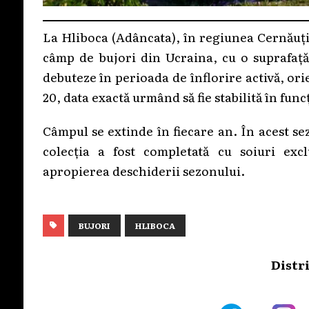
La Hliboca (Adâncata), în regiunea Cernăuți
câmp de bujori din Ucraina, cu o suprafață 
debuteze în perioada de înflorire activă, orie
20, data exactă urmând să fie stabilită în func
Câmpul se extinde în fiecare an. În acest se
colecția a fost completată cu soiuri excl
apropierea deschiderii sezonului.
BUJORI
HLIBOCA
Distr