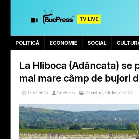
TV LIVE
POLITICĂ
ECONOMIE
SOCIAL
CULTUR
La Hliboca (Adâncata) se 
mai mare câmp de bujori d
15.05.2026
BucPress
Cernăuți
,
Slider
,
SOCIAL