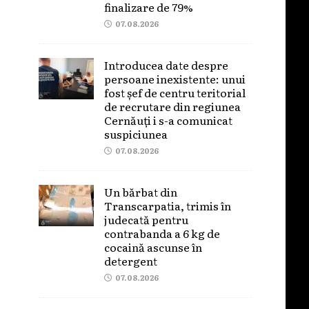
finalizare de 79%
07.08.2026
Introducea date despre
persoane inexistente: unui
fost șef de centru teritorial
de recrutare din regiunea
Cernăuți i s-a comunicat
suspiciunea
07.08.2026
Un bărbat din
Transcarpatia, trimis în
judecată pentru
contrabanda a 6 kg de
cocaină ascunse în
detergent
07.08.2026