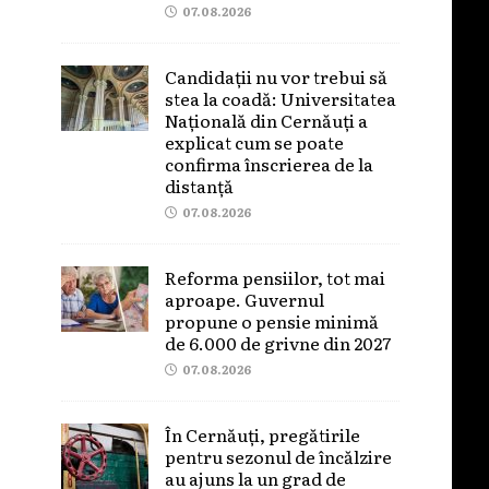
07.08.2026
Candidații nu vor trebui să
stea la coadă: Universitatea
Națională din Cernăuți a
explicat cum se poate
confirma înscrierea de la
distanță
07.08.2026
Reforma pensiilor, tot mai
aproape. Guvernul
propune o pensie minimă
de 6.000 de grivne din 2027
07.08.2026
În Cernăuți, pregătirile
pentru sezonul de încălzire
au ajuns la un grad de