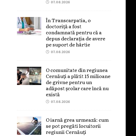
07.08.2026
În Transcarpatia, o
doctoriță a fost
condamnată pentru că a
depus declarația de avere
pe suport de hârtie
07.08.2026
O comunitate din regiunea
Cernăuți a plătit 15 milioane
de grivne pentru un
adăpost școlar care încă nu
există
07.08.2026
O iarnă grea urmează: cum
se pot pregăti locuitorii
regiunii Cernăuți