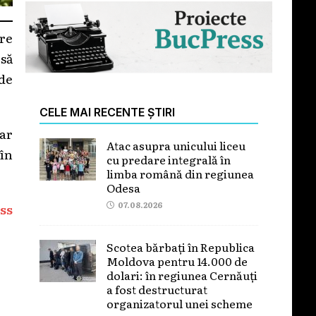
are
 să
 de
CELE MAI RECENTE ȘTIRI
iar
Atac asupra unicului liceu
în
cu predare integrală în
limba română din regiunea
Odesa
07.08.2026
ss
Scotea bărbați în Republica
Moldova pentru 14.000 de
dolari: în regiunea Cernăuți
a fost destructurat
organizatorul unei scheme