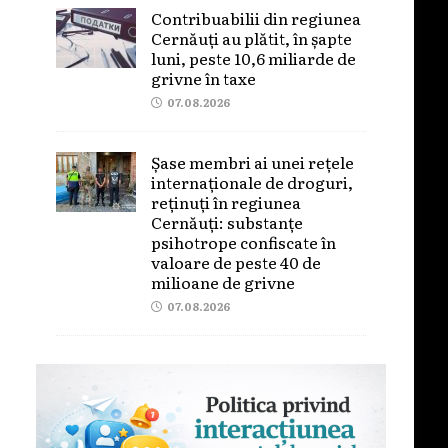
Contribuabilii din regiunea
Cernăuți au plătit, în șapte
luni, peste 10,6 miliarde de
grivne în taxe
07.08.2026
Șase membri ai unei rețele
internaționale de droguri,
reținuți în regiunea
Cernăuți: substanțe
psihotrope confiscate în
valoare de peste 40 de
milioane de grivne
07.08.2026