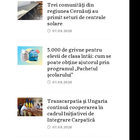
Trei comunități din
regiunea Cernăuți au
primit seturi de centrale
solare
07.08.2026
5.000 de grivne pentru
elevii de clasa întâi: cum se
poate obține ajutorul prin
programul „Pachetul
școlarului”
07.08.2026
Transcarpatia și Ungaria
continuă cooperarea în
cadrul Inițiativei de
Integrare Carpatică
07.08.2026