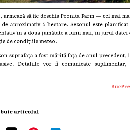
, urmează să fie deschis Peonita Farm — cel mai m
de aproximativ 5 hectare. Sezonul este planificat
ntativ în a doua jumătate a lunii mai, în jurul datei
ție de condițiile meteo.
zon suprafața a fost mărită față de anul precedent, 
usive. Detaliile vor fi comunicate suplimentar, 
BucPre
ibuie articolul