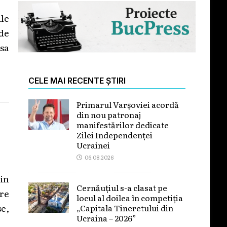
ile
de
 sa
CELE MAI RECENTE ȘTIRI
Primarul Varșoviei acordă
din nou patronaj
manifestărilor dedicate
Zilei Independenței
Ucrainei
06.08.2026
in
Cernăuțiul s-a clasat pe
re
locul al doilea în competiția
se,
„Capitala Tineretului din
Ucraina – 2026”