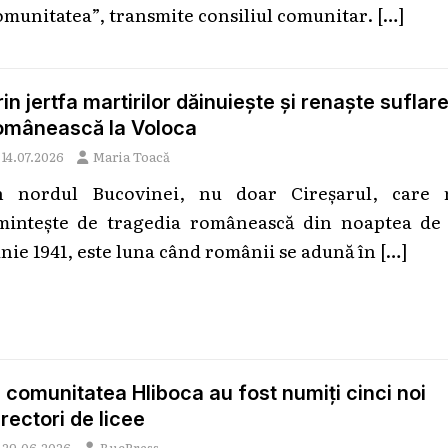
omunitatea”, transmite consiliul comunitar.
[…]
rin jertfa martirilor dăinuiește și renaște suflar
omânească la Voloca
14.07.2026
Maria Toacă
n nordul Bucovinei, nu doar Cireșarul, care 
mintește de tragedia românească din noaptea de 
unie 1941, este luna când românii se adună în
[…]
n comunitatea Hliboca au fost numiți cinci noi
irectori de licee
29.06.2026
BucPress