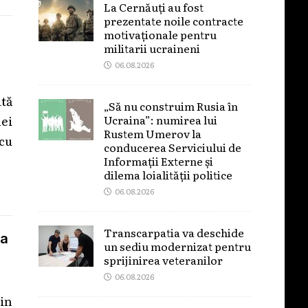
La Cernăuți au fost
prezentate noile contracte
motivaționale pentru
militarii ucraineni
06.08.2026
ită
„Să nu construim Rusia în
Ucraina”: numirea lui
ei
Rustem Umerov la
 cu
conducerea Serviciului de
Informații Externe și
dilema loialității politice
06.08.2026
Transcarpatia va deschide
 a
un sediu modernizat pentru
sprijinirea veteranilor
06.08.2026
jin