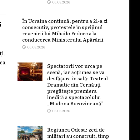
06.08.2026
În Ucraina continuă, pentru a 21-a zi
5
consecutiv, protestele în sprijinul
revenirii lui Mîhailo Fedorov la
conducerea Ministerului Apărării
06.08.2026
ți,
 ca
Spectatorii vor urca pe
scenă, iar acțiunea se va
desfășura în sală: Teatrul
Dramatic din Cernăuți
pregătește premiera
inedită a spectacolului
„Madona Bucovineană”
06.08.2026
Regiunea Odesa: zeci de
militari au construit, timp