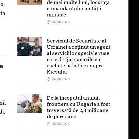
de mai multe luni, locuința
ca,
comandantului unității
ta
militare
06.08.2026
Serviciul de Securitate al
Ucrainei a reținut un agent
al serviciilor speciale ruse
care dirija atacurile cu
rachete balistice asupra
a
Kievului
06.08.2026
De la începutul anului,
ză
frontiera cu Ungaria a fost
traversată de 2,3 milioane
de
de persoane
06.08.2026