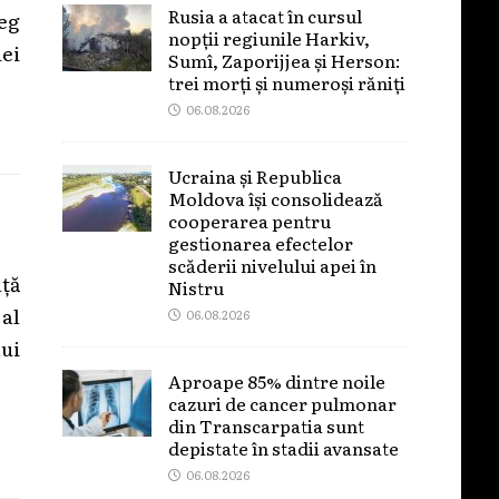
Rusia a atacat în cursul
eg
nopții regiunile Harkiv,
ei
Sumî, Zaporijjea și Herson:
trei morți și numeroși răniți
06.08.2026
Ucraina și Republica
Moldova își consolidează
cooperarea pentru
gestionarea efectelor
scăderii nivelului apei în
ță
Nistru
al
06.08.2026
ui
Aproape 85% dintre noile
cazuri de cancer pulmonar
din Transcarpatia sunt
depistate în stadii avansate
06.08.2026