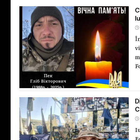
C
l
Î
v
m
F
D
C
I
E