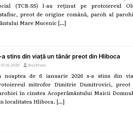
ocial (TCR-SS) l-au reținut pe protoiereul Ol
stafiuc, preot de origine română, paroh al parohi
fântului Mare Mucenic
[…]
-a stins din viață un tânăr preot din Hliboca
07.01.2026
BucPress
n noaptea de 6 ianuarie 2026 s-a stins din via
rotoiereul mitrofor Dimitrie Dumitrovici, preot 
arohiei în cinstea Acoperământului Maicii Domnul
in localitatea Hliboca.
[…]