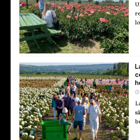
U
r
lo
L
c
h
L
s
b