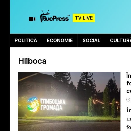
TV LIVE
POLITICĂ
ECONOMIE
SOCIAL
CULTUR
Hliboca
Î
f
c
Î
i
f