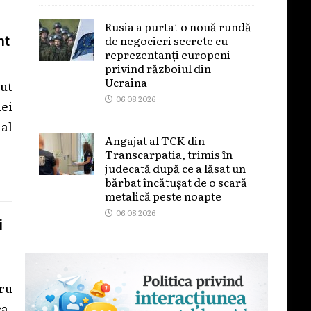
Rusia a purtat o nouă rundă
de negocieri secrete cu
nt
reprezentanți europeni
privind războiul din
Ucraina
ut
06.08.2026
ei
 al
Angajat al TCK din
Transcarpatia, trimis în
judecată după ce a lăsat un
bărbat încătușat de o scară
metalică peste noapte
06.08.2026
i
ru
ca,