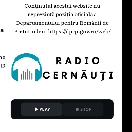
Conținutul acestui website nu
reprezintă poziția oficială a
Departamentului pentru Românii de
ea
Pretutindeni
https://dprp.gov.ro/web/
ne
13
PLAY
STOP