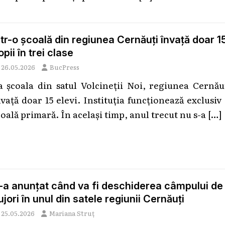
ntr-o școală din regiunea Cernăuți învață doar 1
opii în trei clase
26.05.2026
BucPress
a școala din satul Volcineții Noi, regiunea Cernău
nvață doar 15 elevi. Instituția funcționează exclusiv
coală primară. În același timp, anul trecut nu s-a
[…]
-a anunțat când va fi deschiderea câmpului de
ujori în unul din satele regiunii Cernăuți
25.05.2026
Mariana Struț