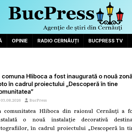
Ă
OPINIE
RADIO CERNĂUȚI
BUCPRESS TV
n comuna Hliboca a fost inaugurată o nouă zon
oto în cadrul proiectului „Descoperă în tine
omunitatea”
03.08.2026
BucPress
n comunitatea Hliboca din raionul Cernăuți a fo
nstalată o nouă instalație decorativă destina
otografiilor, în cadrul proiectului „Descoperă în t