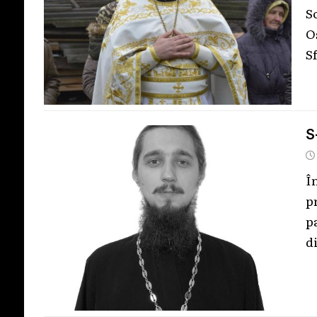
S
O
S
S
Î
p
p
d