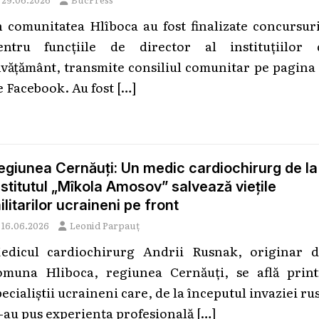
n comunitatea Hlîboca au fost finalizate concursur
entru funcțiile de director al instituțiilor 
nvățământ, transmite consiliul comunitar pe pagina
e Facebook. Au fost
[…]
egiunea Cernăuți: Un medic cardiochirurg de la
nstitutul „Mîkola Amosov” salvează viețile
ilitarilor ucraineni pe front
16.06.2026
Leonid Parpauț
edicul cardiochirurg Andrii Rusnak, originar d
omuna Hliboca, regiunea Cernăuți, se află print
ecialiștii ucraineni care, de la începutul invaziei ru
i-au pus experiența profesională
[…]