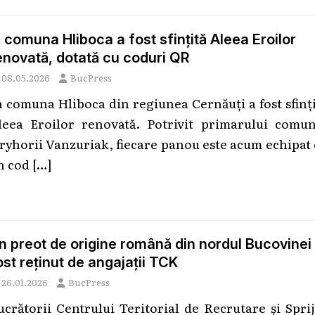
n comuna Hliboca a fost sfințită Aleea Eroilor
enovată, dotată cu coduri QR
08.05.2026
BucPress
n comuna Hliboca din regiunea Cernăuți a fost sfinț
leea Eroilor renovată. Potrivit primarului comun
ryhorii Vanzuriak, fiecare panou este acum echipat
n cod
[…]
n preot de origine română din nordul Bucovinei
ost reținut de angajații TCK
26.01.2026
BucPress
ucrătorii Centrului Teritorial de Recrutare și Spri