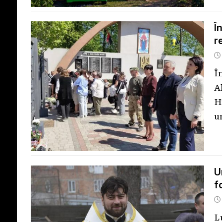
Î
r
Î
A
H
u
U
f
L