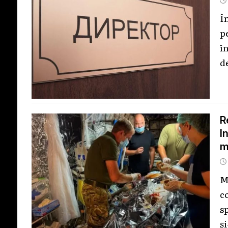
Î
p
î
d
R
I
m
M
c
sp
ș