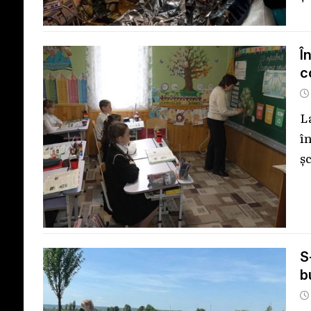
Î
c
L
î
ș
S
b