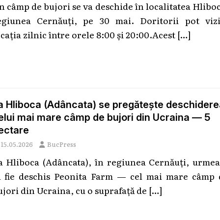
n câmp de bujori se va deschide în localitatea Hlibo
egiunea Cernăuți, pe 30 mai. Doritorii pot vizi
cația zilnic între orele 8:00 și 20:00.Acest
[…]
a Hliboca (Adâncata) se pregătește deschidere
elui mai mare câmp de bujori din Ucraina — 5
ectare
15.05.2026
BucPress
a Hliboca (Adâncata), în regiunea Cernăuți, urmea
ă fie deschis Peonita Farm — cel mai mare câmp 
ujori din Ucraina, cu o suprafață de
[…]