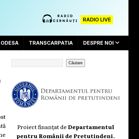
RADIO LIVE
ODESA
TRANSCARPATIA
DESPRE NOI
Căutare
ă
st
tă
Proiect finanțat de
Departamentul
ine
pentru Românii de Pretutindeni
.