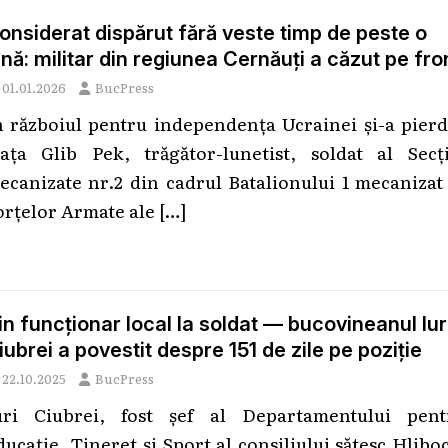
onsiderat dispărut fără veste timp de peste o
ună: militar din regiunea Cernăuți a căzut pe fro
01.01.2026
BucPress
n războiul pentru independența Ucrainei și-a pierd
iața Glib Pek, trăgător-lunetist, soldat al Secți
ecanizate nr.2 din cadrul Batalionului 1 mecanizat
orțelor Armate ale
[…]
in funcționar local la soldat — bucovineanul Iur
iubrei a povestit despre 151 de zile pe poziție
22.10.2025
BucPress
uri Ciubrei, fost șef al Departamentului pent
ducație, Tineret și Sport al consiliului sătesc Hlibo