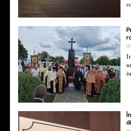
c
P
r
Î
a
i
Î
d