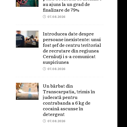
au ajuns la un grad de
finalizare de 79%
07.08.2026
Introducea date despre
persoane inexistente: unui
fost șef de centru teritorial
de recrutare din regiunea
Cernăuți i s-a comunicat
suspiciunea
07.08.2026
Un bărbat din
Transcarpatia, trimis în
judecată pentru
contrabanda a 6 kg de
cocaină ascunse în
detergent
07.08.2026