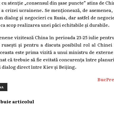
t cu atenție „consensul din șase puncte” atins de Ch
ică a crizei ucrainene. Se menționează, de asemenea,
n dialog și negocieri cu Rusia, dar astfel de negoci
 ca scop realizarea unei păci echitabile și durabile.
aienene vizitează China în perioada 23-25 iulie pentr
rusești și pentru a discuta posibilul rol al Chinei
Aceasta este prima vizită a unui ministru de externe
at că trebuie să fie evitată concurența între planur
dialog direct între Kiev și Beijing.
BucPre
NA
ibuie articolul