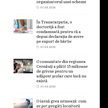
organizatorul unei scheme
07.08.2026
În Transcarpatia, o
doctoriță a fost
condamnată pentru că a
depus declarația de avere
pe suport de hârtie
07.08.2026
O comunitate din regiunea
Cernăuți a plătit 15 milioane
de grivne pentru un
adăpost școlar care încă nu
există
07.08.2026
O iarnă grea urmează: cum
se pot pregăti locuitorii