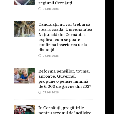
regiunii Cernăuți
07.08.2026
Candidații nu vor trebui să
stea la coadă: Universitatea
Națională din Cernăuți a
explicat cum se poate
confirma înscrierea de la
distanță
07.08.2026
Reforma pensiilor, tot mai
aproape. Guvernul
propune o pensie minimă
de 6.000 de grivne din 2027
07.08.2026
În Cernăuți, pregătirile
pentru sezonul de încălzire