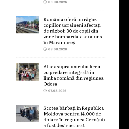
08.08.2026
România oferă un răgaz
copiilor ucraineni afectați
de război: 30 de copii din
zone bombardate au ajuns
în Maramureș
08.08.2026
Atac asupra unicului liceu
cu predare integrală în
limba română din regiunea
Odesa
07.08.2026
Scotea bărbați în Republica
Moldova pentru 14.000 de
dolari: în regiunea Cernăuți
a fost destructurat