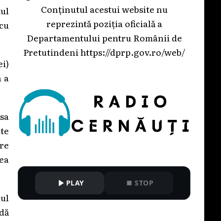
Conținutul acestui website nu
tul
reprezintă poziția oficială a
 cu
Departamentului pentru Românii de
Pretutindeni
https://dprp.gov.ro/web/
ei)
a a
sa
ite
are
ea
PLAY
STOP
ul
rdă