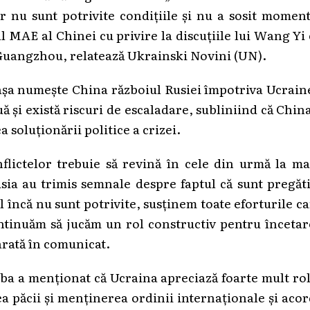
ar nu sunt potrivite condițiile și nu a sosit momen
l MAE al Chinei cu privire la discuțiile lui Wang Yi
 Guangzhou, relatează Ukrainski Novini (UN).
așa numește China războiul Rusiei împotriva Ucrain
nuă și există riscuri de escaladare, subliniind că Chin
soluționării politice a crizei.
flictelor trebuie să revină în cele din urmă la ma
usia au trimis semnale despre faptul că sunt pregăt
 încă nu sunt potrivite, susținem toate eforturile c
ntinuăm să jucăm un rol constructiv pentru încetar
arată în comunicat.
a a menționat că Ucraina apreciază foarte mult rol
ea păcii și menținerea ordinii internaționale și aco