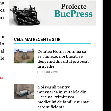
ina
 că
eri
u a
CELE MAI RECENTE ȘTIRI
 în
 al
Cetatea Hotin continuă să
se ruineze: noi bucăți se
ile
desprind din zidul prăbușit
în aprilie
08.08.2026
ss
Noi reguli pentru
internarea în spitalele din
Ucraina: trimiterea
medicului de familie nu mai
este suficientă