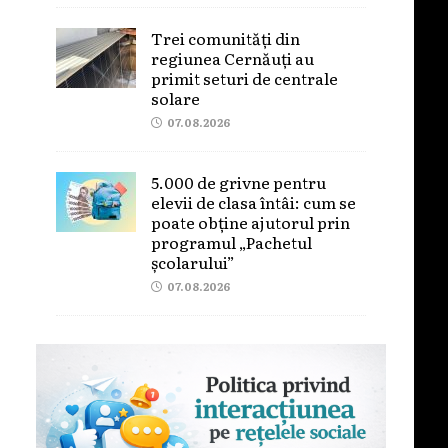
Trei comunități din
regiunea Cernăuți au
primit seturi de centrale
solare
07.08.2026
5.000 de grivne pentru
elevii de clasa întâi: cum se
poate obține ajutorul prin
programul „Pachetul
școlarului”
07.08.2026