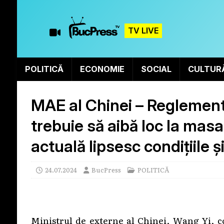
TV LIVE
POLITICĂ
ECONOMIE
SOCIAL
CULTUR
MAE al Chinei – Reglementa
trebuie să aibă loc la masa
actuală lipsesc condițiile 
24.07.2024
BucPress
POLITICĂ
Ministrul de externe al Chinei, Wang Yi, c