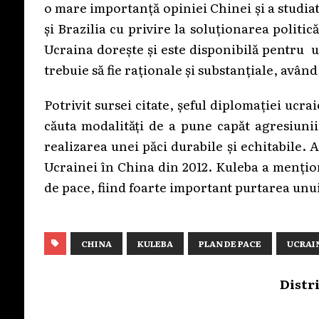
o mare importanță opiniei Chinei și a studia
și Brazilia cu privire la soluționarea polit
Ucraina dorește și este disponibilă pentru u
trebuie să fie raționale și substanțiale, având
Potrivit sursei citate, șeful diplomației ucr
căuta modalități de a pune capăt agresiunii 
realizarea unei păci durabile și echitabile. 
Ucrainei în China din 2012. Kuleba a mențion
de pace, fiind foarte important purtarea unui 
CHINA
KULEBA
PLAN DE PACE
UCRAI
Distr