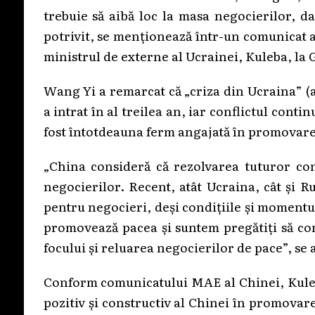
trebuie să aibă loc la masa negocierilor, d
potrivit, se menționează într-un comunicat a
ministrul de externe al Ucrainei, Kuleba, la
Wang Yi a remarcat că „criza din Ucraina” (
a intrat în al treilea an, iar conflictul conti
fost întotdeauna ferm angajată în promovarea 
„China consideră că rezolvarea tuturor con
negocierilor. Recent, atât Ucraina, cât și R
pentru negocieri, deși condițiile și momentul
promovează pacea și suntem pregătiți să co
focului și reluarea negocierilor de pace”, se 
Conform comunicatului MAE al Chinei, Kuleb
pozitiv și constructiv al Chinei în promovar