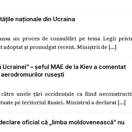
tăţile naţionale din Ucraina
ansa un proces de consultări pe tema Legii privi
 adoptat şi promulgat recent. Miniştrii de
[…]
lă Ucrainei” – șeful MAE de la Kiev a comentat
 aerodromurilor rusești
către unele țări occidentale ca fiind neconstruct
ituate pe teritoriul Rusiei. Ministrul a declarat
[…]
 declare oficial că „limba moldovenească” nu