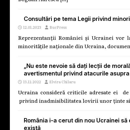
Consultări pe tema Legii privind minori
12.01.2023
BucPress
Reprezentanţii României şi Ucrainei vor l
minorităţile naţionale din Ucraina, document
„Nu este nevoie să dați lecții de mora
avertismentul privind atacurile asupra
13.12.2022
Elvira Chilaru
Ucraina consideră criticile adresate ei de 
privind inadmisibilitatea lovirii unor ținte s
România i-a cerut din nou Ucrainei să
există