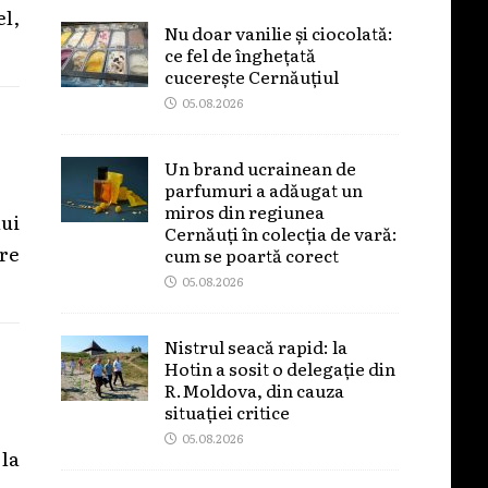
el,
Nu doar vanilie și ciocolată:
ce fel de înghețată
cucerește Cernăuțiul
05.08.2026
Un brand ucrainean de
parfumuri a adăugat un
miros din regiunea
ui
Cernăuți în colecția de vară:
re
cum se poartă corect
05.08.2026
Nistrul seacă rapid: la
Hotin a sosit o delegație din
R.Moldova, din cauza
situației critice
05.08.2026
la