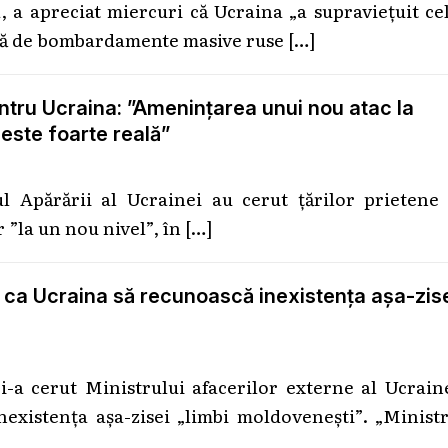
 a apreciat miercuri că Ucraina „a supravieţuit ce
rcată de bombardamente masive ruse
[…]
ntru Ucraina: ”Amenințarea unui nou atac la
 este foarte reală”
l Apărării al Ucrainei au cerut țărilor prietene 
r ”la un nou nivel”, în
[…]
ba ca Ucraina să recunoască inexistența așa-zis
a cerut Ministrului afacerilor externe al Ucraine
existența așa-zisei „limbi moldovenești”. „Ministr