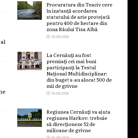
Procuratura din Teaciv cere
în instanță acordarea
statutului de arie protejată
pentru 400 de hectare din
zona Râului Tisa Albă
05.08.2026
al
La Cernăuți au fost
premiați cei mai buni
participanți la Testul
Național Multidisciplinar:
din buget s-au alocat 500 de
mii de grivne
ine
05.08.2026
Regiunea Cernăuți va ajuta
regiunea Harkov: trebuie
să direcționeze 52 de
milioane de grivne
05.08.2026