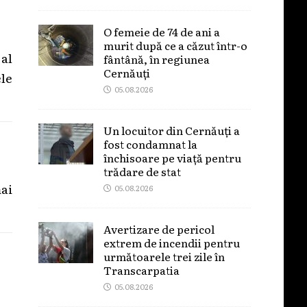
O femeie de 74 de ani a
murit după ce a căzut într-o
al
fântână, în regiunea
Cernăuți
ele
05.08.2026
Un locuitor din Cernăuți a
fost condamnat la
închisoare pe viață pentru
trădare de stat
mai
05.08.2026
Avertizare de pericol
extrem de incendii pentru
următoarele trei zile în
Transcarpatia
05.08.2026