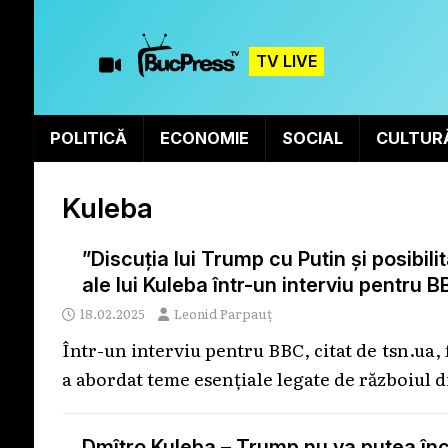
TV LIVE
POLITICĂ
ECONOMIE
SOCIAL
CULTUR
Kuleba
”Discuția lui Trump cu Putin și posibilit
ale lui Kuleba într-un interviu pentru 
18.02.2025
Leonid Parpauț
Într-un interviu pentru BBC, citat de tsn.ua,
a abordat teme esențiale legate de războiul
Dmîtro Kuleba – Trump nu va putea înc