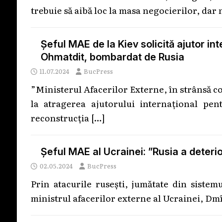
trebuie să aibă loc la masa negocierilor, dar 
Șeful MAE de la Kiev solicită ajutor in
Ohmatdit, bombardat de Rusia
11.07.2024
BucPress
”Ministerul Afacerilor Externe, în strânsă c
la atragerea ajutorului internațional pen
reconstrucția
[…]
Șeful MAE al Ucrainei: ”Rusia a deterio
02.05.2024
BucPress
Prin atacurile rusești, jumătate din sistem
ministrul afacerilor externe al Ucrainei, Dm