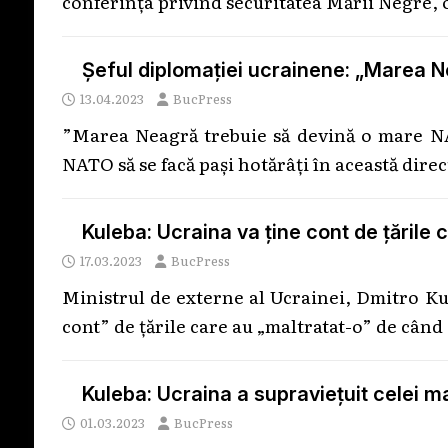
conferința privind securitatea Mării Negre, 
Șeful diplomației ucrainene: „Marea 
13.04.2023
BucPress
”Marea Neagră trebuie să devină o mare NA
NATO să se facă pași hotărâți în această direc
Kuleba: Ucraina va ţine cont de țările 
17.03.2023
BucPress
Ministrul de externe al Ucrainei, Dmitro Ku
cont” de ţările care au „maltratat-o” de când
Kuleba: Ucraina a supravieţuit celei mai 
01.03.2023
BucPress