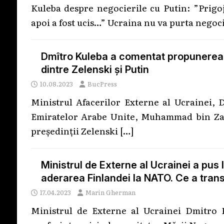
Kuleba despre negocierile cu Putin: ”Prigoj
apoi a fost ucis…” Ucraina nu va purta negoc
Dmîtro Kuleba a comentat propunerea E
dintre Zelenski și Putin
10.08.2023
BucPress
Ministrul Afacerilor Externe al Ucrainei,
Emiratelor Arabe Unite, Muhammad bin Zaye
președinții Zelenski
[…]
Ministrul de Externe al Ucrainei a pus
aderarea Finlandei la NATO. Ce a tran
17.04.2023
Marin Gherman
Ministrul de Externe al Ucrainei Dmitro K