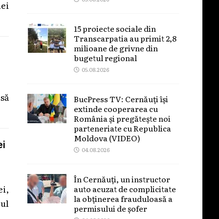
lei
15 proiecte sociale din
Transcarpatia au primit 2,8
milioane de grivne din
bugetul regional
05.08.2026
să
BucPress TV: Cernăuți își
extinde cooperarea cu
România și pregătește noi
parteneriate cu Republica
Moldova (VIDEO)
ei
04.08.2026
În Cernăuți, un instructor
i,
auto acuzat de complicitate
la obținerea frauduloasă a
ul
permisului de șofer