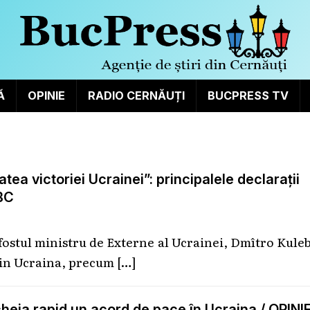
Ă
OPINIE
RADIO CERNĂUȚI
BUCPRESS TV
atea victoriei Ucrainei”: principalele declarații
BBC
 fostul ministru de Externe al Ucrainei, Dmîtro Kule
 din Ucraina, precum
[…]
heia rapid un acord de pace în Ucraina / OPINI