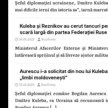
Şeful diplomaţiei ucrainene, Dmitro Kuleba,
mai dificile ierni din istoria sa”, iarnă ma
Kuleba și Reznikov au cerut tancuri pe
scară largă din partea Federației Ruse
19.01.2023
BucPress
Ministerul Afacerilor Externe și Ministeru
întărească sprijinul și să livreze ajutor milita
Aurescu i-a solicitat din nou lui Kule
„limbi moldovenești”
13.01.2023
BucPress
Șeful diplomației române Bogdan Aurescu i-
Dmîtro Kuleba, ca Ucraina să recunoască in
Bogdan Aurescu
[…]