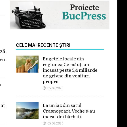
CELE MAI RECENTE ȘTIRI
ază
Bugetele locale din
ru
regiunea Cernăuți au
încasat peste 5,4 miliarde
de grivne din venituri
proprii
”
05.08.2026
rat
La un iaz din satul
Crasnoșoara Veche s-au
înecat doi bărbați
05.08.2026