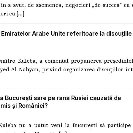
in a avut, de asemenea, negocieri „de succes” cu 
ieri cu
[…]
miratelor Arabe Unite referitoare la discuțiile
 Dmîtro Kuleba, a comentat propunerea președintel
d Al Nahyan, privind organizarea discuțiilor înt
 la București sare pe rana Rusiei cauzată de
smis și României?
uleba nu a putut veni la București să participe 