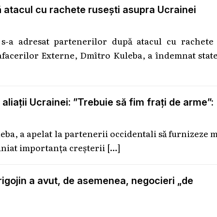
ă atacul cu rachete rusești asupra Ucrainei
 s-a adresat partenerilor după atacul cu rachete 
afacerilor Externe, Dmîtro Kuleba, a îndemnat stat
aliații Ucrainei: ”Trebuie să fim frați de arme”:
ba, a apelat la partenerii occidentali să furnizeze 
iniat importanța creșterii
[…]
rigojin a avut, de asemenea, negocieri „de