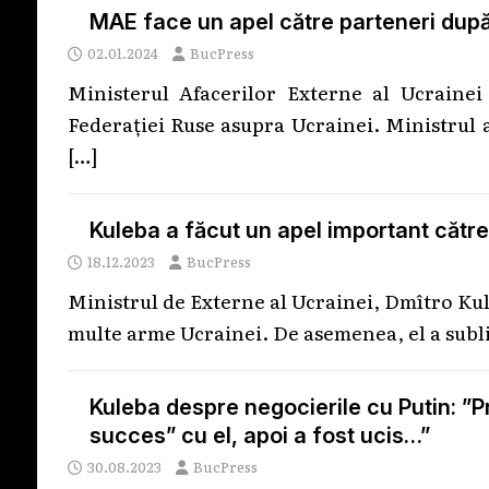
MAE face un apel către parteneri dup
02.01.2024
BucPress
Ministerul Afacerilor Externe al Ucrainei
Federației Ruse asupra Ucrainei. Ministrul 
[…]
Kuleba a făcut un apel important către 
18.12.2023
BucPress
Ministrul de Externe al Ucrainei, Dmîtro Kule
multe arme Ucrainei. De asemenea, el a subl
Kuleba despre negocierile cu Putin: ”P
succes” cu el, apoi a fost ucis…”
30.08.2023
BucPress