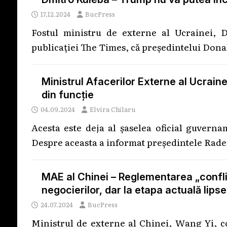
17.12.2024
BucPress
Fostul ministru de externe al Ucrainei, D
publicației The Times, că președintelui Donald
Ministrul Afacerilor Externe al Ucrain
din funcție
04.09.2024
Elvira Chilaru
Acesta este deja al șaselea oficial guvern
Despre aceasta a informat președintele Rad
MAE al Chinei – Reglementarea „conflic
negocierilor, dar la etapa actuală lipse
24.07.2024
BucPress
Ministrul de externe al Chinei, Wang Yi, c