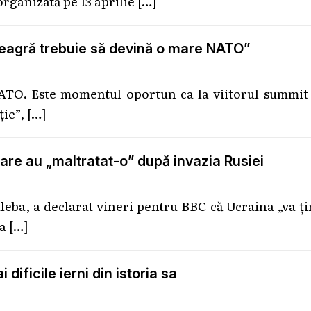
organizată pe 13 aprilie
[…]
Neagră trebuie să devină o mare NATO”
TO. Este momentul oportun ca la viitorul summit 
ție”,
[…]
care au „maltratat-o” după invazia Rusiei
leba, a declarat vineri pentru BBC că Ucraina „va ţ
 a
[…]
dificile ierni din istoria sa