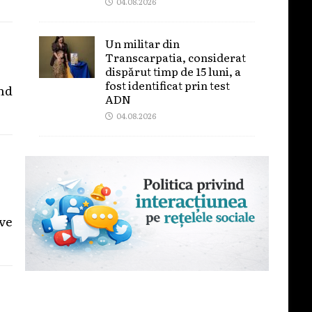
04.08.2026
Un militar din
Transcarpatia, considerat
dispărut timp de 15 luni, a
fost identificat prin test
nd
ADN
04.08.2026
ive