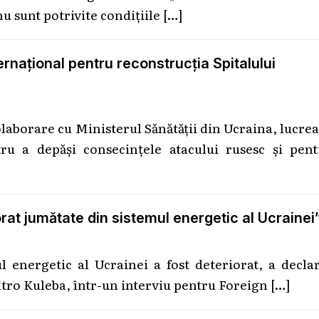
nu sunt potrivite condițiile
[…]
ternațional pentru reconstrucția Spitalului
olaborare cu Ministerul Sănătății din Ucraina, lucre
tru a depăși consecințele atacului rusesc și pent
rat jumătate din sistemul energetic al Ucrainei
ul energetic al Ucrainei a fost deteriorat, a decla
îtro Kuleba, într-un interviu pentru Foreign
[…]