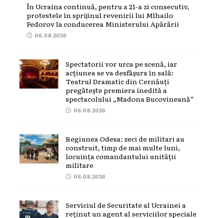
În Ucraina continuă, pentru a 21-a zi consecutiv,
protestele în sprijinul revenirii lui Mîhailo
Fedorov la conducerea Ministerului Apărării
06.08.2026
Spectatorii vor urca pe scenă, iar
acțiunea se va desfășura în sală:
Teatrul Dramatic din Cernăuți
pregătește premiera inedită a
spectacolului „Madona Bucovineană”
06.08.2026
Regiunea Odesa: zeci de militari au
construit, timp de mai multe luni,
locuința comandantului unității
militare
06.08.2026
Serviciul de Securitate al Ucrainei a
reținut un agent al serviciilor speciale