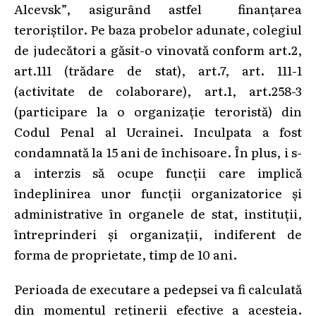
Alcevsk”, asigurând astfel finanțarea
teroriștilor. Pe baza probelor adunate, colegiul
de judecători a găsit-o vinovată conform art.2,
art.111 (trădare de stat), art.7, art. 111-1
(activitate de colaborare), art.1, art.258-3
(participare la o organizație teroristă) din
Codul Penal al Ucrainei. Inculpata a fost
condamnată la 15 ani de închisoare. În plus, i s-
a interzis să ocupe funcții care implică
îndeplinirea unor funcții organizatorice și
administrative în organele de stat, instituții,
întreprinderi și organizații, indiferent de
forma de proprietate, timp de 10 ani.
Perioada de executare a pedepsei va fi calculată
din momentul reținerii efective a acesteia.