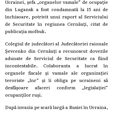
Ucrainei, șefa „organelor vamale” de ocupație
din Lugansk a fost condamnată la 15 ani de
închisoare, potrivit unui raport al Serviciului
de Securitate în regiunea Cernăuți, citat de
publicația molbuk.
Colegiul de judecători al Judecătoriei raionale
Șevcenko din Cernăuți a recunoscut dovezile
adunate de Serviciul de Securitate ca fiind
incontestabile. Colaboranta a lucrat în
organele fiscale și vamale ale organizației
teroriste „lnr” și îi obliga pe ucraineni să
desfășoare afaceri conform „legislației”
ocupanților ruși.
După invazia pe scară largă a Rusiei în Ucraina,