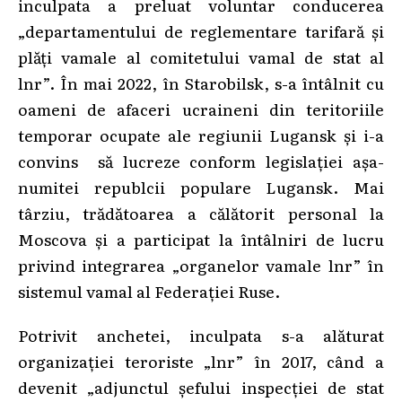
inculpata a preluat voluntar conducerea
„departamentului de reglementare tarifară și
plăți vamale al comitetului vamal de stat al
lnr”. În mai 2022, în Starobilsk, s-a întâlnit cu
oameni de afaceri ucraineni din teritoriile
temporar ocupate ale regiunii Lugansk și i-a
convins să lucreze conform legislației așa-
numitei republcii populare Lugansk. Mai
târziu, trădătoarea a călătorit personal la
Moscova și a participat la întâlniri de lucru
privind integrarea „organelor vamale lnr” în
sistemul vamal al Federației Ruse.
Potrivit anchetei, inculpata s-a alăturat
organizației teroriste „lnr” în 2017, când a
devenit „adjunctul șefului inspecției de stat