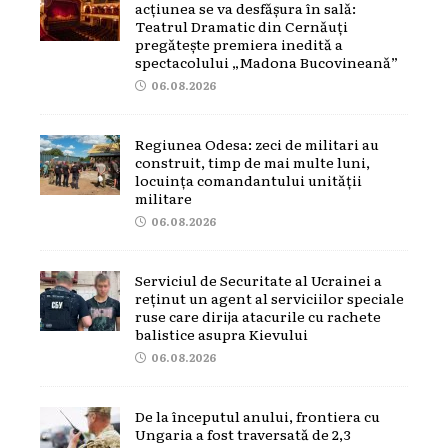
acțiunea se va desfășura în sală:
Teatrul Dramatic din Cernăuți
pregătește premiera inedită a
spectacolului „Madona Bucovineană”
06.08.2026
Regiunea Odesa: zeci de militari au
construit, timp de mai multe luni,
locuința comandantului unității
militare
06.08.2026
Serviciul de Securitate al Ucrainei a
reținut un agent al serviciilor speciale
ruse care dirija atacurile cu rachete
balistice asupra Kievului
06.08.2026
De la începutul anului, frontiera cu
Ungaria a fost traversată de 2,3