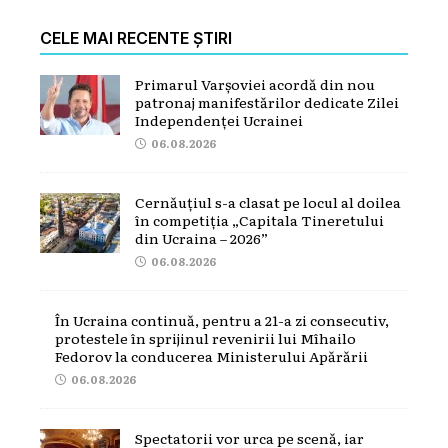
CELE MAI RECENTE ȘTIRI
Primarul Varșoviei acordă din nou
patronaj manifestărilor dedicate Zilei
Independenței Ucrainei
06.08.2026
Cernăuțiul s-a clasat pe locul al doilea
în competiția „Capitala Tineretului
din Ucraina – 2026”
06.08.2026
În Ucraina continuă, pentru a 21-a zi consecutiv,
protestele în sprijinul revenirii lui Mîhailo
Fedorov la conducerea Ministerului Apărării
06.08.2026
Spectatorii vor urca pe scenă, iar