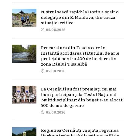
Nistrul seacă rapid: la Hotin a sosit o
delegație din R.Moldova, din cauza
situației critice
05.08.2026
Procuratura din Teaciv cere în
instanță acordarea statutului de arie
protejată pentru 400 de hectare din
zona Râului Tisa Albă
05.08.2026
La Cernăuți au fost premiați cei mai
buni participanți la Testul Național
Multidisciplinar: din buget s-au alocat
500 de mii de grivne
05.08.2026
Regiunea Cernăuți va ajuta regiunea
Harkov: trebuie să direcționeze 52 de