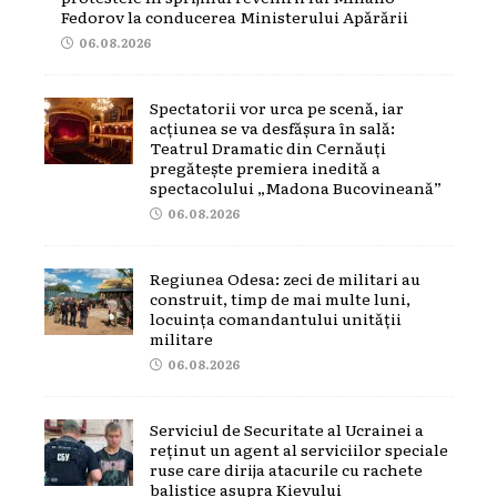
Fedorov la conducerea Ministerului Apărării
06.08.2026
Spectatorii vor urca pe scenă, iar
acțiunea se va desfășura în sală:
Teatrul Dramatic din Cernăuți
pregătește premiera inedită a
spectacolului „Madona Bucovineană”
06.08.2026
Regiunea Odesa: zeci de militari au
construit, timp de mai multe luni,
locuința comandantului unității
militare
06.08.2026
Serviciul de Securitate al Ucrainei a
reținut un agent al serviciilor speciale
ruse care dirija atacurile cu rachete
balistice asupra Kievului