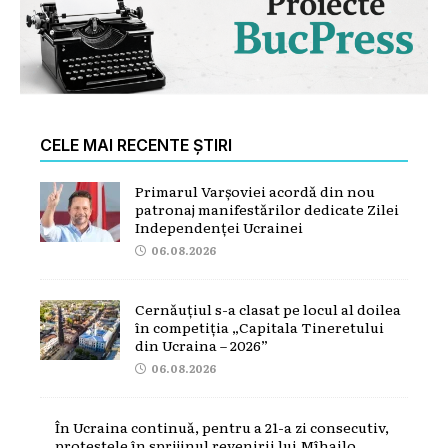
CELE MAI RECENTE ȘTIRI
Primarul Varșoviei acordă din nou
patronaj manifestărilor dedicate Zilei
Independenței Ucrainei
06.08.2026
Cernăuțiul s-a clasat pe locul al doilea
în competiția „Capitala Tineretului
din Ucraina – 2026”
06.08.2026
În Ucraina continuă, pentru a 21-a zi consecutiv,
protestele în sprijinul revenirii lui Mîhailo