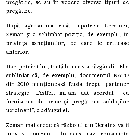
pregătire, se au în vedere diverse tipuri de
pregătire.
După agresiunea rusă împotriva Ucrainei,
Zeman și-a schimbat poziția, de exemplu, în
privința sancțiunilor, pe care le criticase
anterior.
Dar, potrivit lui, toată lumea s-a răzgândit. El a
subliniat că, de exemplu, documentul NATO
din 2010 menționează Rusia drept partener
strategic. „Astfel, mi-am dat acordul cu
furnizarea de arme și pregătirea soldaților
ucraineni”, a adăugat el.
Zeman mai crede că războiul din Ucraina va fi
lung și epuizant. „În acest caz, consecința