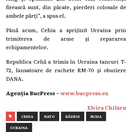
firească sunt, din păcate, pierderi colosale de
ambele părți”, a spus el.
Până acum, Cehia a sprijinit Ucraina prin
trimiterea de arme și repararea
echipamentelor.
Republica Cehă a trimis în Ucraina tancuri T-
72, lansatoare de rachete RM-70 și obuziere
DANA.
Agenția BucPress –
www.bucpress.eu
Elvira Chilaru
CEHIA
NATO
RĂZBOI
RUSIA
UCRAINA