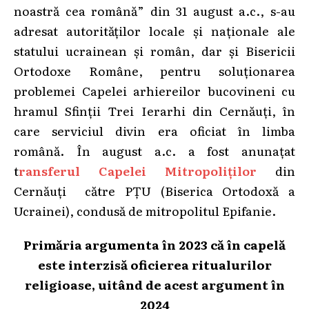
noastră cea română” din 31 august a.c., s-au
adresat autorităților locale și naționale ale
statului ucrainean și român, dar și Bisericii
Ortodoxe Române, pentru soluționarea
problemei Capelei arhiereilor bucovineni cu
hramul Sfinții Trei Ierarhi din Cernăuți, în
care serviciul divin era oficiat în limba
română. În august a.c. a fost anunațat
t
ransferul Capelei Mitropoliților
din
Cernăuți către PȚU (Biserica Ortodoxă a
Ucrainei), condusă de mitropolitul Epifanie.
Primăria argumenta în 2023 că în capelă
este interzisă oficierea ritualurilor
religioase, uitând de acest argument în
2024