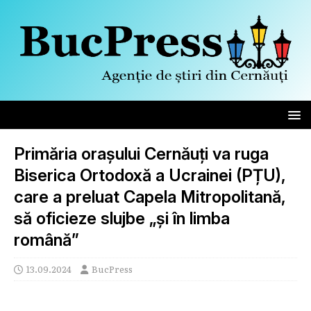
Primăria orașului Cernăuți va ruga
Biserica Ortodoxă a Ucrainei (PȚU),
care a preluat Capela Mitropolitană,
să oficieze slujbe „și în limba
română”
13.09.2024
BucPress