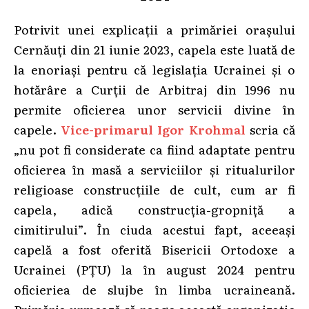
Potrivit unei explicații a primăriei orașului
Cernăuți din 21 iunie 2023, capela este luată de
la enoriași pentru că legislația Ucrainei și o
hotărâre a Curții de Arbitraj din 1996 nu
permite oficierea unor servicii divine în
capele.
Vice-primarul Igor Krohmal
scria că
„nu pot fi considerate ca fiind adaptate pentru
oficierea în masă a serviciilor și ritualurilor
religioase construcțiile de cult, cum ar fi
capela, adică construcția-gropniță a
cimitirului”. În ciuda acestui fapt, aceeași
capelă a fost oferită Bisericii Ortodoxe a
Ucrainei (PȚU) la în august 2024 pentru
oficieriea de slujbe în limba ucraineană.
Primăria urmează să roage această organizație