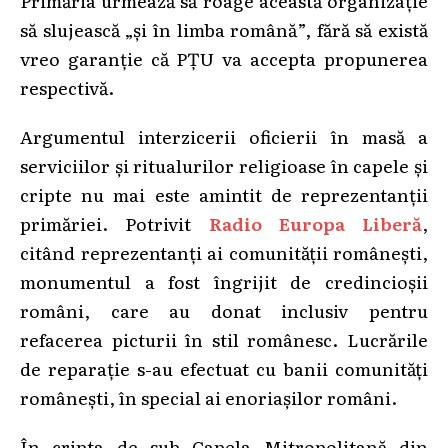
să slujească „și în limba română”, fără să există
vreo garanție că PȚU va accepta propunerea
respectivă.
Argumentul interzicerii oficierii în masă a
serviciilor și ritualurilor religioase în capele și
cripte nu mai este amintit de reprezentanții
primăriei. Potrivit
Radio Europa Liberă
,
citând reprezentanți ai comunității românești,
monumentul a fost îngrijit de credincioșii
români, care au donat inclusiv pentru
refacerea picturii în stil românesc. Lucrările
de reparație s-au efectuat cu banii comunități
românești, în special ai enoriașilor români.
În cripta de sub Capela Mitropolitană din