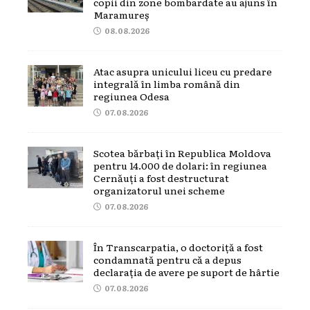
copii din zone bombardate au ajuns în
Maramureș
08.08.2026
Atac asupra unicului liceu cu predare
integrală în limba română din
regiunea Odesa
07.08.2026
Scotea bărbați în Republica Moldova
pentru 14.000 de dolari: în regiunea
Cernăuți a fost destructurat
organizatorul unei scheme
07.08.2026
În Transcarpatia, o doctoriță a fost
condamnată pentru că a depus
declarația de avere pe suport de hârtie
07.08.2026