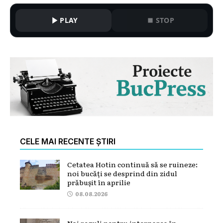
PLAY
STOP
CELE MAI RECENTE ȘTIRI
Cetatea Hotin continuă să se ruineze:
noi bucăți se desprind din zidul
prăbușit în aprilie
08.08.2026
Noi reguli pentru internarea în