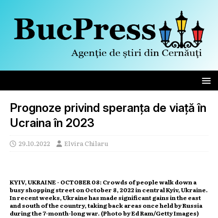
Prognoze privind speranța de viață în
Ucraina în 2023
29.10.2022
Elvira Chilaru
KYIV, UKRAINE - OCTOBER 08: Crowds of people walk down a
busy shopping street on October 8, 2022 in central Kyiv, Ukraine.
In recent weeks, Ukraine has made significant gains in the east
and south of the country, taking back areas once held by Russia
during the 7-month-long war. (Photo by Ed Ram/Getty Images)