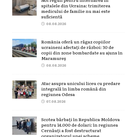
spitalele din Ucraina: trimiterea
medicului de familie nu mai este
suficientă
08.08.2026
România oferă un răgaz copiilor
ucraineni afectați de război: 30 de
copii din zone bombardate au ajuns în
Maramureș
08.08.2026
Atac asupra unicului liceu cu predare
integrală în limba română din
regiunea Odesa
07.08.2026
Scotea bărbați în Republica Moldova
pentru 14.000 de dolari: în regiunea
Cernăuți a fost destructurat
organizatorul unei scheme