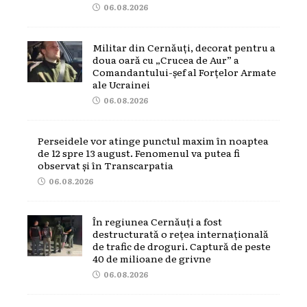
06.08.2026
Militar din Cernăuți, decorat pentru a
doua oară cu „Crucea de Aur” a
Comandantului-șef al Forțelor Armate
ale Ucrainei
06.08.2026
Perseidele vor atinge punctul maxim în noaptea
de 12 spre 13 august. Fenomenul va putea fi
observat și în Transcarpatia
06.08.2026
În regiunea Cernăuți a fost
destructurată o rețea internațională
de trafic de droguri. Captură de peste
40 de milioane de grivne
06.08.2026