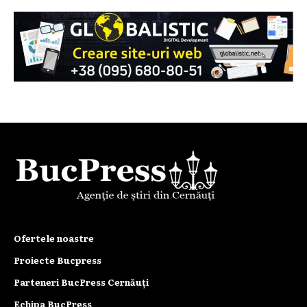
Ofertele noastre
Proiecte Bucpress
Parteneri BucPress Cernăuți
Echipa BucPress