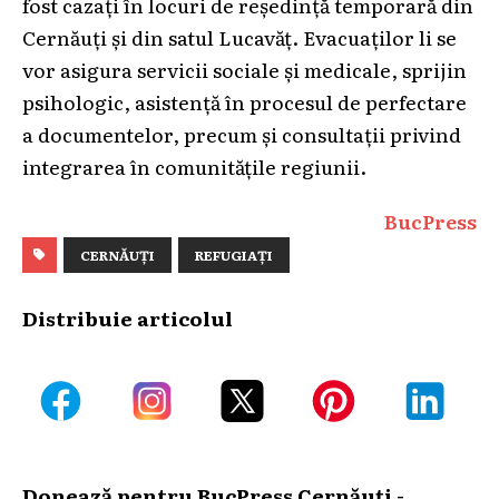
fost cazați în locuri de reședință temporară din
Cernăuți și din satul Lucavăț. Evacuaților li se
vor asigura servicii sociale și medicale, sprijin
psihologic, asistență în procesul de perfectare
a documentelor, precum și consultații privind
integrarea în comunitățile regiunii.
BucPress
CERNĂUȚI
REFUGIAȚI
Distribuie articolul
Donează pentru BucPress Cernăuți -