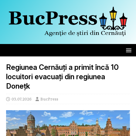
Regiunea Cernăuți a primit încă 10
locuitori evacuați din regiunea
Donețk
03.07.2026
BucPress