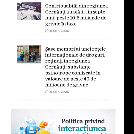
Contribuabilii din regiunea
Cernăuți au plătit, în șapte
luni, peste 10,6 miliarde de
grivne în taxe
07.08.2026
Șase membri ai unei rețele
internaționale de droguri,
reținuți în regiunea
Cernăuți: substanțe
psihotrope confiscate în
valoare de peste 40 de
milioane de grivne
07.08.2026