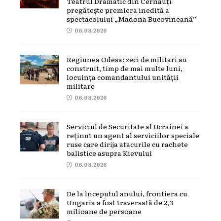
Teatrul Dramatic din Cernăuți
pregătește premiera inedită a
spectacolului „Madona Bucovineană”
06.08.2026
Regiunea Odesa: zeci de militari au
construit, timp de mai multe luni,
locuința comandantului unității
militare
06.08.2026
Serviciul de Securitate al Ucrainei a
reținut un agent al serviciilor speciale
ruse care dirija atacurile cu rachete
balistice asupra Kievului
06.08.2026
De la începutul anului, frontiera cu
Ungaria a fost traversată de 2,3
milioane de persoane