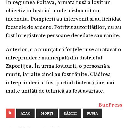
În regiunea Poltava, armata rusă a lovit un
obiectiv industrial, unde a izbucnit un
incendiu. Pompierii au intervenit și au lichidat
focarele de ardere. Potrivit autorităților, nu au
fost înregistrate persoane decedate sau rănite.
Anterior, s-a anunțat că forțele ruse au atacat o
întreprindere municipală din districtul
Zaporijjea. În urma loviturii, o persoană a
murit, iar alte cinci au fost rănite. Clădirea
întreprinderii a fost parțial distrusă, iar mai
multe unități de tehnică au fost avariate.
BucPress
ATAC
MORȚI
RĂNIȚI
RUSIA