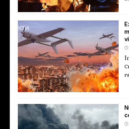
E
m
v
Î
C
r
N
c