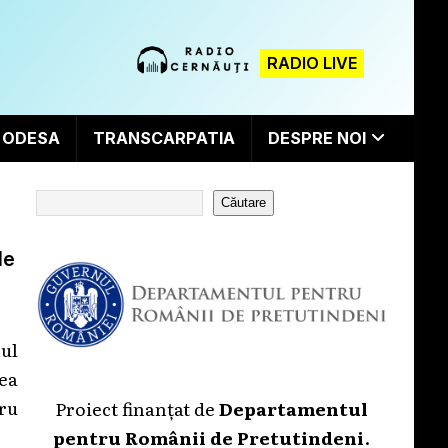
RADIO LIVE
ODESA
TRANSCARPATIA
DESPRE NOI
Căutare
le
ul
ea
tru
Proiect finanțat de
Departamentul
pentru Românii de Pretutindeni
.