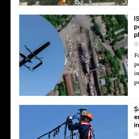
I
p
p
F
p
i
p
Ș
e
i