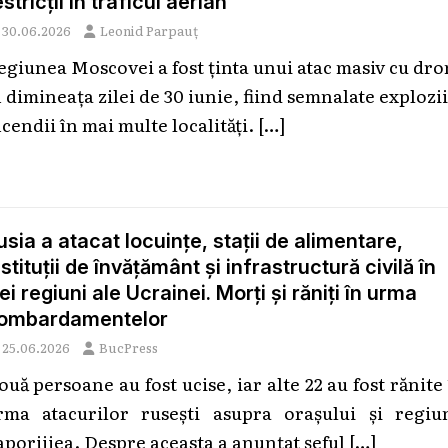
estricții în traficul aerian
30.06.2026
Leonid Parpauț
egiunea Moscovei a fost ținta unui atac masiv cu dr
 dimineața zilei de 30 iunie, fiind semnalate explozii
ncendii în mai multe localități.
[…]
usia a atacat locuințe, stații de alimentare,
nstituții de învățământ și infrastructură civilă în
rei regiuni ale Ucrainei. Morți și răniți în urma
ombardamentelor
25.06.2026
BucPress
ouă persoane au fost ucise, iar alte 22 au fost rănite
rma atacurilor rusești asupra orașului și regiun
aporijjea. Despre aceasta a anunțat șeful
[…]