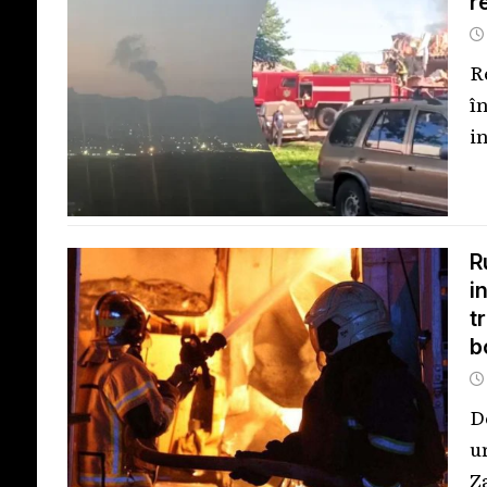
r
R
în
i
R
i
t
b
D
u
Z