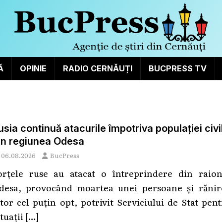
Ă
OPINIE
RADIO CERNĂUȚI
BUCPRESS TV
usia continuă atacurile împotriva populației civi
in regiunea Odesa
06.08.2026
BucPress
orțele ruse au atacat o întreprindere din raion
desa, provocând moartea unei persoane și rănir
ltor cel puțin opt, potrivit Serviciului de Stat pen
ituații
[…]