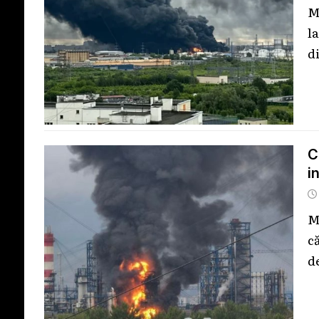
M
l
d
C
i
M
c
d