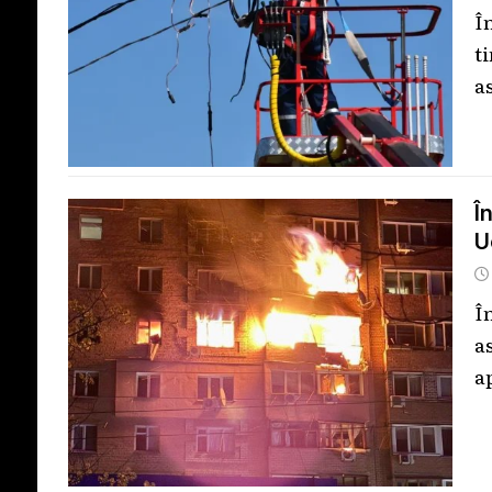
Î
t
a
Î
U
Î
a
a