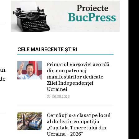
CELE MAI RECENTE ȘTIRI
Primarul Varșoviei acordă
ian
din nou patronaj
manifestărilor dedicate
de
Zilei Independenței
Ucrainei
06.08.2026
Cernăuți s-a clasat pe locul
al doilea în competiția
„Capitala Tineretului din
Ucraina – 2026”