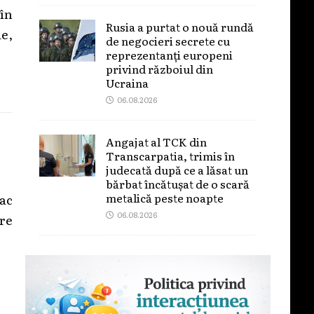
 în
Rusia a purtat o nouă rundă
ie,
de negocieri secrete cu
reprezentanți europeni
privind războiul din
Ucraina
06.08.2026
Angajat al TCK din
Transcarpatia, trimis în
judecată după ce a lăsat un
bărbat încătușat de o scară
metalică peste noapte
tac
06.08.2026
re