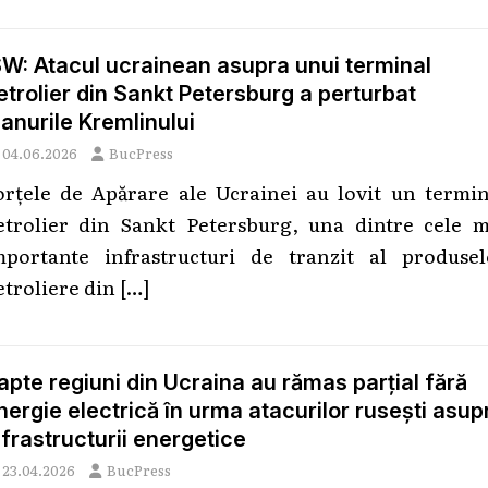
SW: Atacul ucrainean asupra unui terminal
etrolier din Sankt Petersburg a perturbat
lanurile Kremlinului
04.06.2026
BucPress
orțele de Apărare ale Ucrainei au lovit un termin
etrolier din Sankt Petersburg, una dintre cele m
mportante infrastructuri de tranzit al produsel
etroliere din
[…]
apte regiuni din Ucraina au rămas parțial fără
nergie electrică în urma atacurilor rusești asup
nfrastructurii energetice
23.04.2026
BucPress