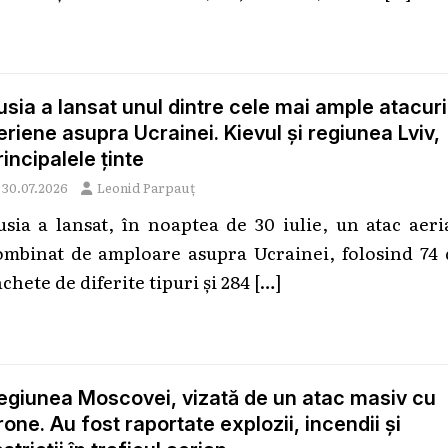
usia a lansat unul dintre cele mai ample atacuri
eriene asupra Ucrainei. Kievul și regiunea Lviv,
rincipalele ținte
30.07.2026
Leonid Parpauț
usia a lansat, în noaptea de 30 iulie, un atac aer
ombinat de amploare asupra Ucrainei, folosind 74 
chete de diferite tipuri și 284
[…]
egiunea Moscovei, vizată de un atac masiv cu
rone. Au fost raportate explozii, incendii și