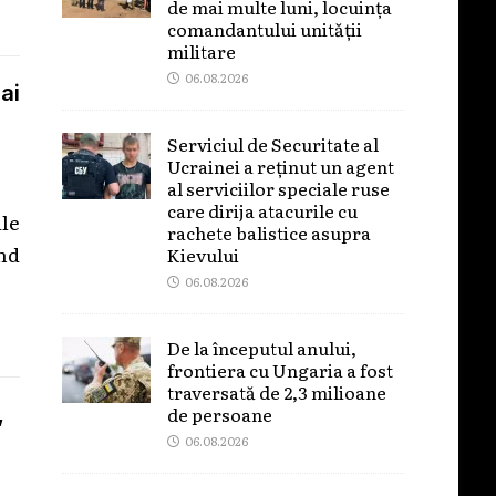
de mai multe luni, locuința
comandantului unității
militare
06.08.2026
ai
Serviciul de Securitate al
Ucrainei a reținut un agent
al serviciilor speciale ruse
care dirija atacurile cu
le
rachete balistice asupra
ind
Kievului
06.08.2026
De la începutul anului,
frontiera cu Ungaria a fost
traversată de 2,3 milioane
de persoane
,
06.08.2026