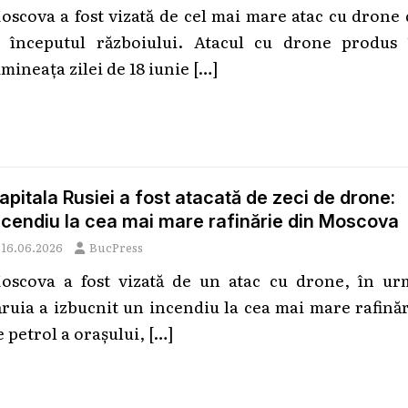
oscova a fost vizată de cel mai mare atac cu drone
a începutul războiului. Atacul cu drone produs 
imineața zilei de 18 iunie
[…]
apitala Rusiei a fost atacată de zeci de drone:
ncendiu la cea mai mare rafinărie din Moscova
16.06.2026
BucPress
oscova a fost vizată de un atac cu drone, în ur
ăruia a izbucnit un incendiu la cea mai mare rafină
e petrol a orașului,
[…]