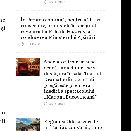
06.08.2026
one
În Ucraina continuă, pentru a 21-a zi
consecutiv, protestele în sprijinul
 și
revenirii lui Mîhailo Fedorov la
conducerea Ministerului Apărării
06.08.2026
Spectatorii vor urca pe
scenă, iar acțiunea se va
desfășura în sală: Teatrul
Dramatic din Cernăuți
pregătește premiera
inedită a spectacolului
„Madona Bucovineană”
06.08.2026
 în
ii
Regiunea Odesa: zeci de
militari au construit, timp