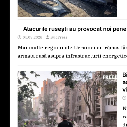
Atacurile rusești au provocat noi pene
04.08.2026
BucPress
Mai multe regiuni ale Ucrainei au rămas făr
armata rusă asupra infrastructurii energeti
B
a
v
N
r
di