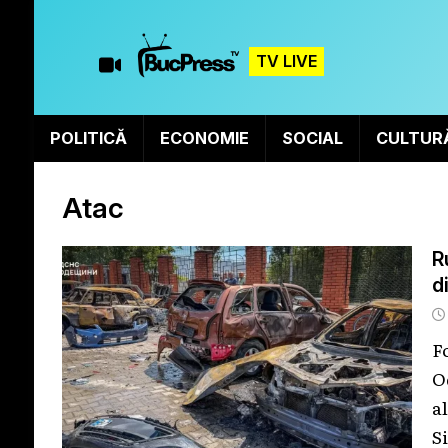
TV LIVE
POLITICĂ
ECONOMIE
SOCIAL
CULTUR
Atac
R
d
F
O
a
S