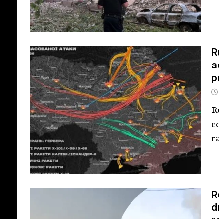
R
a
p
R
c
ra
R
d