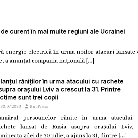
 de curent în mai multe regiuni ale Ucrainei
ă energie electrică în urma noilor atacuri lansate
ce, a anunțat compania națională
[…]
ilanțul răniților în urma atacului cu rachete
supra orașului Lviv a crescut la 31. Printre
ictime sunt trei copii
30.07.2026
BucPress
umărul persoanelor rănite în urma atacului 
achete lansat de Rusia asupra orașului Lviv, 
mineața zilei de 30 iulie, a ajuns la 31, dintre
[…]