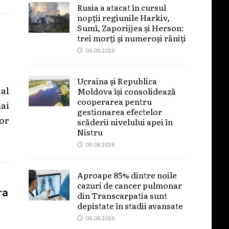
Rusia a atacat în cursul
nopții regiunile Harkiv,
Sumî, Zaporijjea și Herson:
trei morți și numeroși răniți
06.08.2026
Ucraina și Republica
al
Moldova își consolidează
cooperarea pentru
ai
gestionarea efectelor
or
scăderii nivelului apei în
Nistru
06.08.2026
Aproape 85% dintre noile
cazuri de cancer pulmonar
ra
din Transcarpatia sunt
depistate în stadii avansate
06.08.2026