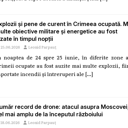
xplozii și pene de curent în Crimeea ocupată. M
ulte obiective militare și energetice au fost
izate în timpul nopții
25.06.2026
Leonid Parpauț
n noaptea de 24 spre 25 iunie, în diferite zone a
rimeii ocupate au fost auzite mai multe explozii, fi
aportate incendii și întreruperi ale
[…]
umăr record de drone: atacul asupra Moscovei
el mai amplu de la începutul războiului
18.06.2026
Leonid Parpauț