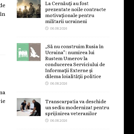
La Cernăuți au fost
 de
prezentate noile contracte
în
motivaționale pentru
militarii ucraineni
06.08.2026
„Să nu construim Rusia în
Ucraina”: numirea lui
Rustem Umerov la
conducerea Serviciului de
Informații Externe și
dilema loialității politice
06.08.2026
ma
rie
Transcarpatia va deschide
un sediu modernizat pentru
sprijinirea veteranilor
06.08.2026