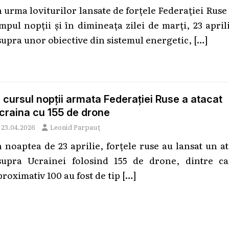
n urma loviturilor lansate de forțele Federației Ruse
impul nopții și în dimineața zilei de marți, 23 april
supra unor obiective din sistemul energetic,
[…]
n cursul nopții armata Federației Ruse a atacat
craina cu 155 de drone
23.04.2026
Leonid Parpauț
n noaptea de 23 aprilie, forțele ruse au lansat un a
supra Ucrainei folosind 155 de drone, dintre ca
proximativ 100 au fost de tip
[…]