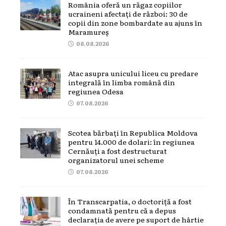
România oferă un răgaz copiilor
ucraineni afectați de război: 30 de
copii din zone bombardate au ajuns în
Maramureș
08.08.2026
Atac asupra unicului liceu cu predare
integrală în limba română din
regiunea Odesa
07.08.2026
Scotea bărbați în Republica Moldova
pentru 14.000 de dolari: în regiunea
Cernăuți a fost destructurat
organizatorul unei scheme
07.08.2026
În Transcarpatia, o doctoriță a fost
condamnată pentru că a depus
declarația de avere pe suport de hârtie