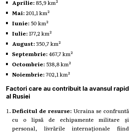
Aprilie
: 85,9 km²
Mai
: 201,1 km²
Iunie
: 50 km²
Iulie
: 177,2 km²
August
: 350,7 km²
Septembrie
: 467,7 km²
Octombrie
: 538,8 km²
Noiembrie
: 702,1 km²
Factori care au contribuit la avansul rapid
al Rusiei
Deficitul de resurse
: Ucraina se confruntă
cu o lipsă de echipamente militare și
personal, livrările internaționale fiind