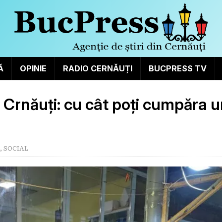
Ă
OPINIE
RADIO CERNĂUȚI
BUCPRESS TV
a Crnăuți: cu cât poți cumpăra 
,
SOCIAL