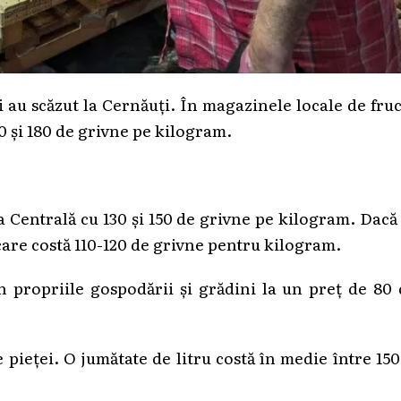
i au scăzut la Cernăuți. În magazinele locale de fru
150 și 180 de grivne pe kilogram.
a Centrală cu 130 și 150 de grivne pe kilogram. Dacă
 care costă 110-120 de grivne pentru kilogram.
 propriile gospodării și grădini la un preț de 80
 pieței. O jumătate de litru costă în medie între 150