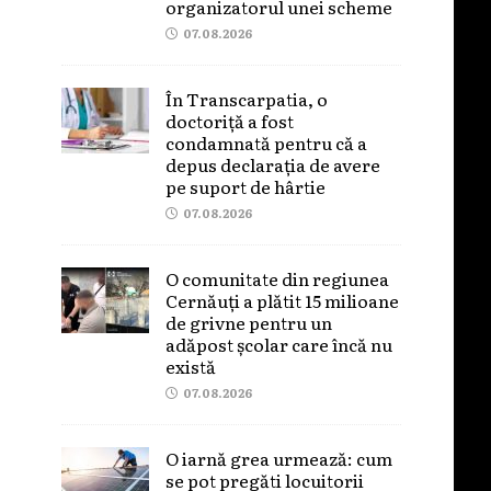
organizatorul unei scheme
07.08.2026
În Transcarpatia, o
doctoriță a fost
condamnată pentru că a
depus declarația de avere
pe suport de hârtie
07.08.2026
O comunitate din regiunea
Cernăuți a plătit 15 milioane
de grivne pentru un
adăpost școlar care încă nu
există
07.08.2026
O iarnă grea urmează: cum
se pot pregăti locuitorii