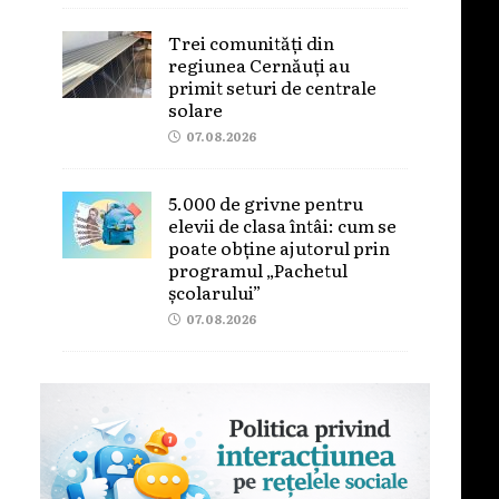
Trei comunități din
regiunea Cernăuți au
primit seturi de centrale
solare
07.08.2026
5.000 de grivne pentru
elevii de clasa întâi: cum se
poate obține ajutorul prin
programul „Pachetul
școlarului”
07.08.2026