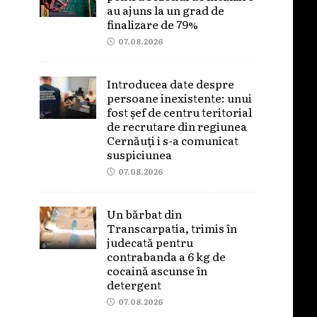
au ajuns la un grad de
finalizare de 79%
07.08.2026
Introducea date despre
persoane inexistente: unui
fost șef de centru teritorial
de recrutare din regiunea
Cernăuți i s-a comunicat
suspiciunea
07.08.2026
Un bărbat din
Transcarpatia, trimis în
judecată pentru
contrabanda a 6 kg de
cocaină ascunse în
detergent
07.08.2026