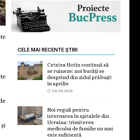
cte
CELE MAI RECENTE ȘTIRI
Cetatea Hotin continuă să
se ruineze: noi bucăți se
 te
desprind din zidul prăbușit
în aprilie
08.08.2026
 de
Noi reguli pentru
internarea în spitalele din
Ucraina: trimiterea
 și
medicului de familie nu mai
este suficientă