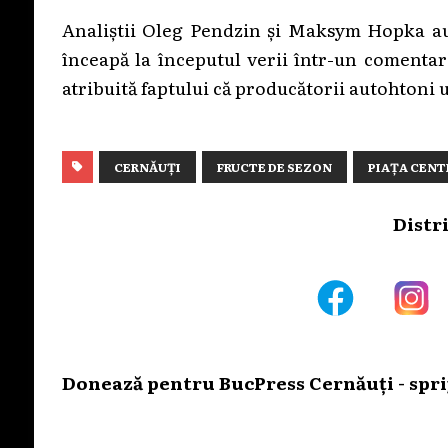
Analiștii Oleg Pendzin și Maksym Hopka au 
înceapă la începutul verii într-un comentar
atribuită faptului că producătorii autohtoni 
CERNĂUȚI
FRUCTE DE SEZON
PIAȚA CENT
Distr
Donează pentru BucPress Cernăuți - sprij