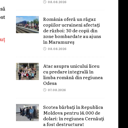
08.08.2026
să
ost
România oferă un răgaz
copiilor ucraineni afectați
de război: 30 de copii din
zone bombardate au ajuns
uț
în Maramureș
08.08.2026
Atac asupra unicului liceu
cu predare integrală în
limba română din regiunea
Odesa
07.08.2026
Scotea bărbați în Republica
Moldova pentru 14.000 de
dolari: în regiunea Cernăuți
a fost destructurat