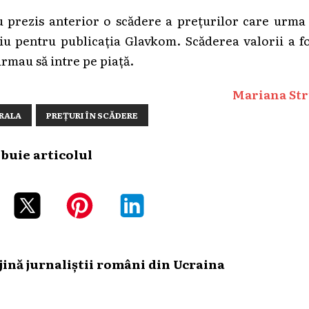
prezis anterior o scădere a prețurilor care urma 
iu pentru publicația Glavkom. Scăderea valorii a f
urmau să intre pe piață.
Mariana Str
RALA
PREȚURI ÎN SCĂDERE
ibuie articolul
ină jurnaliștii români din Ucraina