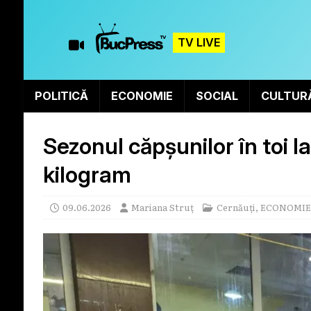
TV LIVE
POLITICĂ
ECONOMIE
SOCIAL
CULTUR
Sezonul căpșunilor în toi l
kilogram
09.06.2026
Mariana Struț
Cernăuți
,
ECONOMIE