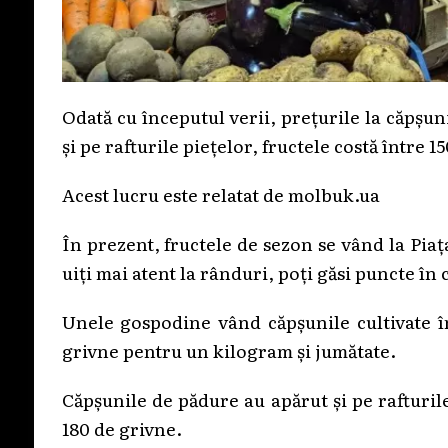
Odată cu începutul verii, prețurile la căpșun
și pe rafturile piețelor, fructele costă între 
Acest lucru este relatat de molbuk.ua
În prezent, fructele de sezon se vând la Piaț
uiți mai atent la rânduri, poți găsi puncte în
Unele gospodine vând căpșunile cultivate în
grivne pentru un kilogram și jumătate.
Căpșunile de pădure au apărut și pe rafturile
180 de grivne.