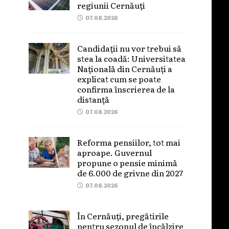
regiunii Cernăuți
07.08.2026
Candidații nu vor trebui să
stea la coadă: Universitatea
Națională din Cernăuți a
explicat cum se poate
confirma înscrierea de la
distanță
07.08.2026
Reforma pensiilor, tot mai
aproape. Guvernul
propune o pensie minimă
de 6.000 de grivne din 2027
07.08.2026
În Cernăuți, pregătirile
pentru sezonul de încălzire