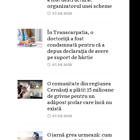
organizatorul unei scheme
07.08.2026
În Transcarpatia, o
doctoriță a fost
condamnată pentru că a
depus declarația de avere
pe suport de hârtie
07.08.2026
O comunitate din regiunea
Cernăuți a plătit 15 milioane
de grivne pentru un
adăpost școlar care încă nu
există
07.08.2026
O iarnă grea urmează: cum