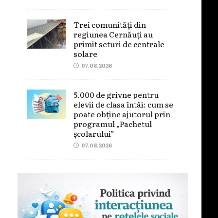
Trei comunități din
regiunea Cernăuți au
primit seturi de centrale
solare
07.08.2026
5.000 de grivne pentru
elevii de clasa întâi: cum se
poate obține ajutorul prin
programul „Pachetul
școlarului”
07.08.2026