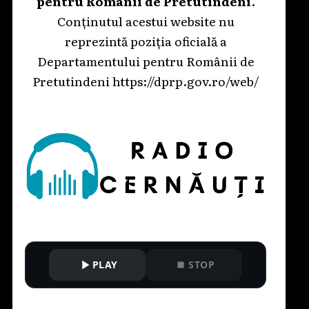
pentru Românii de Pretutindeni
.
Conținutul acestui website nu
reprezintă poziția oficială a
Departamentului pentru Românii de
Pretutindeni
https://dprp.gov.ro/web/
PLAY
STOP