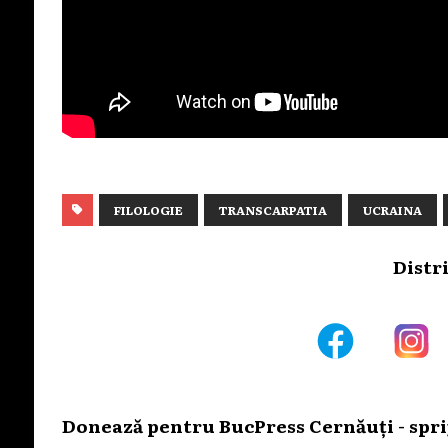
FILOLOGIE
TRANSCARPATIA
UCRAINA
Distr
Donează pentru BucPress Cernăuți - sprij