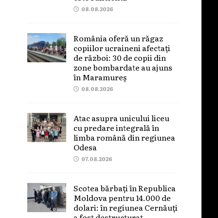
08.08.2026
România oferă un răgaz
copiilor ucraineni afectați
de război: 30 de copii din
zone bombardate au ajuns
în Maramureș
08.08.2026
Atac asupra unicului liceu
cu predare integrală în
limba română din regiunea
Odesa
07.08.2026
Scotea bărbați în Republica
Moldova pentru 14.000 de
dolari: în regiunea Cernăuți
a fost destructurat