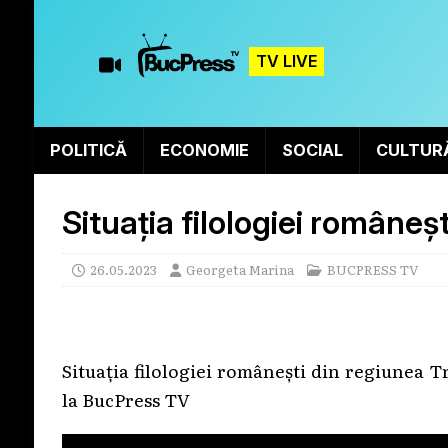
TV LIVE
POLITICĂ
ECONOMIE
SOCIAL
CULTUR
Situația filologiei româneș
26.05.2023
Georgeta Marina
BUCPRESS TV
Situația filologiei românești din regiunea 
la BucPress TV