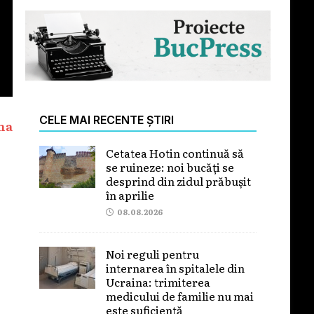
CELE MAI RECENTE ȘTIRI
na
Cetatea Hotin continuă să
se ruineze: noi bucăți se
desprind din zidul prăbușit
în aprilie
08.08.2026
Noi reguli pentru
internarea în spitalele din
Ucraina: trimiterea
medicului de familie nu mai
este suficientă