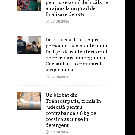
pentru sezonul de încălzire
au ajuns la un grad de
finalizare de 79%
07.08.2026
Introducea date despre
persoane inexistente: unui
fost șef de centru teritorial
de recrutare din regiunea
Cernăuți i s-a comunicat
suspiciunea
07.08.2026
Un bărbat din
Transcarpatia, trimis în
judecată pentru
contrabanda a 6 kg de
cocaină ascunse în
detergent
07.08.2026