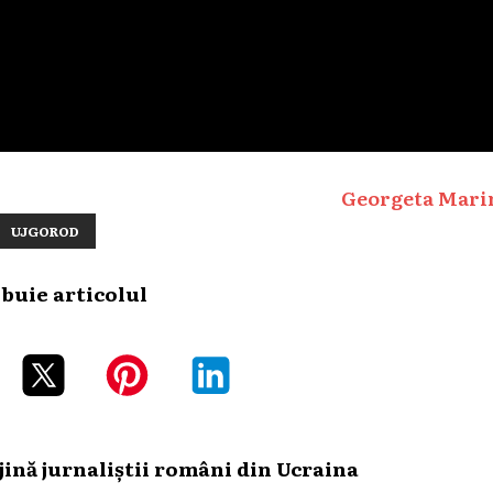
Georgeta Mari
UJGOROD
ibuie articolul
ină jurnaliștii români din Ucraina