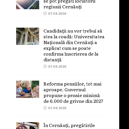
se pot pregăti locuitorii
regiunii Cernăuți
07.08.2026
Candidații nu vor trebui să
stea la coadă: Universitatea
Națională din Cernăuți a
explicat cum se poate
confirma înscrierea de la
distanță
07.08.2026
Reforma pensiilor, tot mai
aproape. Guvernul
propune o pensie minimă
de 6.000 de grivne din 2027
07.08.2026
În Cernăuți, pregătirile