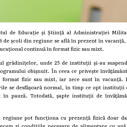
l de Educație și Știință al Administrației Milita
 de școli din regiune se află în prezent în vacanță,
ducațional continuă în format fizic sau mixt.
lul grădinițelor, unde 25 de instituții și-au suspen
programului obișnuit. În ceea ce privește învățămân
în format fizic sau mixt, iar zece sunt în vacanță.
ile se desfășoară normal, în timp ce opt instituții
 în pauză. Totodată, șapte instituții de învățămâ
n regiune pot funcționa cu prezență fizică doar da
ecum și condițiile necesare de alimentare cu apă 