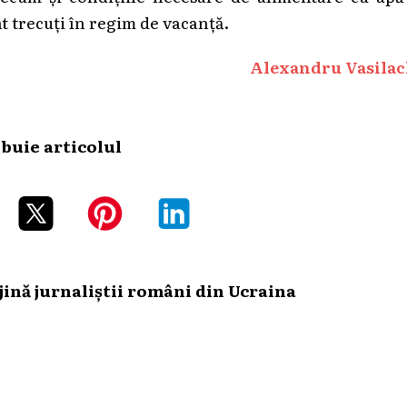
nt trecuți în regim de vacanță.
Alexandru Vasilac
ibuie articolul
ină jurnaliștii români din Ucraina