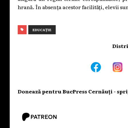
hrană. În absența acestor facilități, elevii su
EDUCAȚIE
Distr
Donează pentru BucPress Cernăuți - sprij