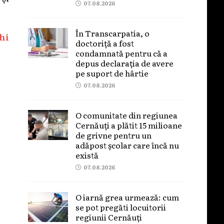
07.08.2026
În Transcarpatia, o
hi
doctoriță a fost
condamnată pentru că a
depus declarația de avere
pe suport de hârtie
07.08.2026
O comunitate din regiunea
Cernăuți a plătit 15 milioane
de grivne pentru un
adăpost școlar care încă nu
există
07.08.2026
O iarnă grea urmează: cum
se pot pregăti locuitorii
regiunii Cernăuți