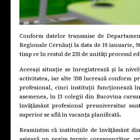
Conform datelor transmise de Departamentu
Regionale Cernăuți la data de 19 ianuarie, 98
timp ce în restul de 233 de unități procesul e
Aceeași situație se înregistrează și la nive
activitatea, iar alte 338 lucrează conform 
profesional, cinci instituții funcționează 
asemenea, în 13 colegii din Bucovina cursur
învățământ profesional preuniversitar sunt
superior se află în vacanța planificată.
Reamintim că instituțiile de învățământ di
asigură un regim termic corespunzător, pr