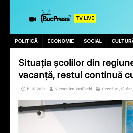
TV LIVE
POLITICĂ
ECONOMIE
SOCIAL
CULTUR
Situația școlilor din regiun
vacanță, restul continuă c
19.01.2026
Alexandru Vasilachi
Cernăuți
,
Slider