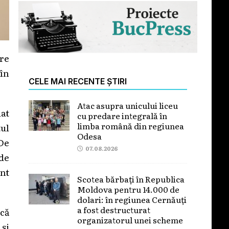
re
 în
CELE MAI RECENTE ȘTIRI
Atac asupra unicului liceu
dat
cu predare integrală în
limba română din regiunea
tul
Odesa
 De
07.08.2026
 de
nt
Scotea bărbați în Republica
Moldova pentru 14.000 de
dolari: în regiunea Cernăuți
a fost destructurat
că
organizatorul unei scheme
și