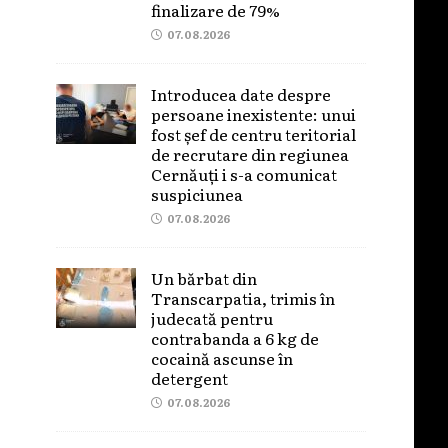
finalizare de 79%
07.08.2026
Introducea date despre
persoane inexistente: unui
fost șef de centru teritorial
de recrutare din regiunea
Cernăuți i s-a comunicat
suspiciunea
07.08.2026
Un bărbat din
Transcarpatia, trimis în
judecată pentru
contrabanda a 6 kg de
cocaină ascunse în
detergent
07.08.2026