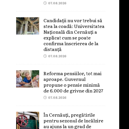
07.08.2026
Candidații nu vor trebui să
stea la coadă: Universitatea
Națională din Cernăuți a
explicat cum se poate
confirma înscrierea de la
distanță
07.08.2026
Reforma pensiilor, tot mai
aproape. Guvernul
propune o pensie minimă
de 6.000 de grivne din 2027
07.08.2026
În Cernăuți, pregătirile
pentru sezonul de încălzire
au ajuns la un grad de