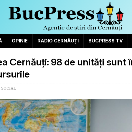
Ă
OPINIE
RADIO CERNĂUȚI
BUCPRESS TV
ea Cernăuți: 98 de unități sunt î
ursurile
,
SOCIAL