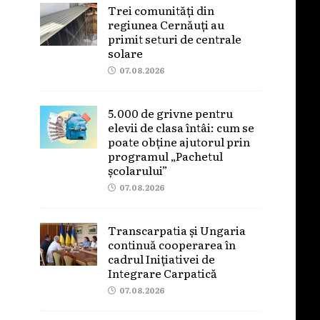
Trei comunități din
regiunea Cernăuți au
primit seturi de centrale
solare
07.08.2026
5.000 de grivne pentru
elevii de clasa întâi: cum se
poate obține ajutorul prin
programul „Pachetul
școlarului”
07.08.2026
Transcarpatia și Ungaria
continuă cooperarea în
cadrul Inițiativei de
Integrare Carpatică
07.08.2026