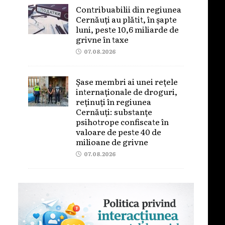
Contribuabilii din regiunea
Cernăuți au plătit, în șapte
luni, peste 10,6 miliarde de
grivne în taxe
07.08.2026
Șase membri ai unei rețele
internaționale de droguri,
reținuți în regiunea
Cernăuți: substanțe
psihotrope confiscate în
valoare de peste 40 de
milioane de grivne
07.08.2026