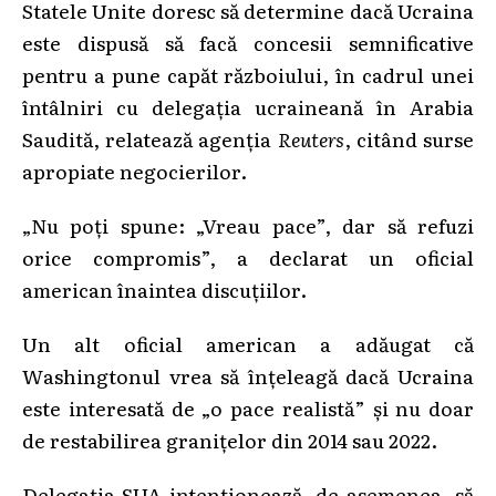
Statele Unite doresc să determine dacă Ucraina
este dispusă să facă concesii semnificative
pentru a pune capăt războiului, în cadrul unei
întâlniri cu delegația ucraineană în Arabia
Saudită, relatează agenția
Reuters
, citând surse
apropiate negocierilor.
„Nu poți spune: „Vreau pace”, dar să refuzi
orice compromis”, a declarat un oficial
american înaintea discuțiilor.
Un alt oficial american a adăugat că
Washingtonul vrea să înțeleagă dacă Ucraina
este interesată de „o pace realistă” și nu doar
de restabilirea granițelor din 2014 sau 2022.
Delegația SUA intenționează, de asemenea, să