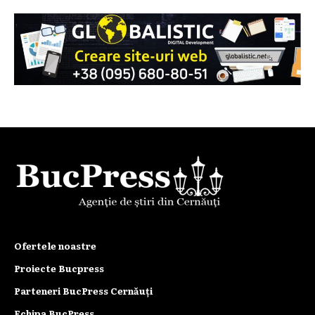
Ofertele noastre
Proiecte Bucpress
Parteneri BucPress Cernăuți
Echipa BucPress