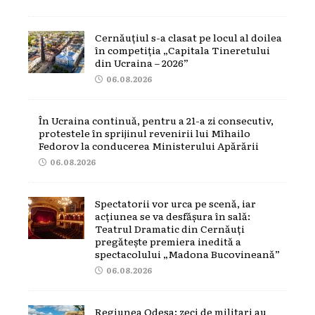
Cernăuțiul s-a clasat pe locul al doilea
în competiția „Capitala Tineretului
din Ucraina – 2026”
06.08.2026
În Ucraina continuă, pentru a 21-a zi consecutiv,
protestele în sprijinul revenirii lui Mîhailo
Fedorov la conducerea Ministerului Apărării
06.08.2026
Spectatorii vor urca pe scenă, iar
acțiunea se va desfășura în sală:
Teatrul Dramatic din Cernăuți
pregătește premiera inedită a
spectacolului „Madona Bucovineană”
06.08.2026
Regiunea Odesa: zeci de militari au