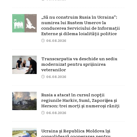
„Să nu construim Rusia în Ucraina”:
numirea lui Rustem Umerov la
conducerea Serviciului de Informații
Externe și dilema loialității politice
06.08.2026
Transcarpatia va deschide un sediu
modernizat pentru sprijinirea
veteranilor
06.08.2026
Rusia a atacat în cursul nopții
regiunile Harkiv, Sumî, Zaporijjea și
Herson: trei morți și numeroși răniți
06.08.2026
Ucraina și Republica Moldova își
consolidează cooperarea pentru