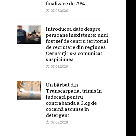
finalizare de 79%
07.08.2026
Introducea date despre
persoane inexistente: unui
fost șef de centru teritorial
de recrutare din regiunea
Cernăuți i s-a comunicat
suspiciunea
07.08.2026
Un bărbat din
Transcarpatia, trimis în
judecată pentru
contrabanda a 6 kg de
cocaină ascunse în
detergent
07.08.2026