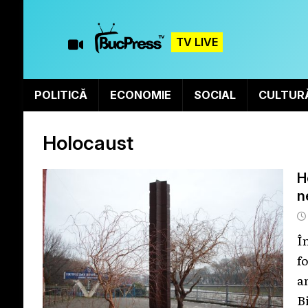
TV LIVE
POLITICĂ
ECONOMIE
SOCIAL
CULTUR
Holocaust
H
n
Î
f
a
B