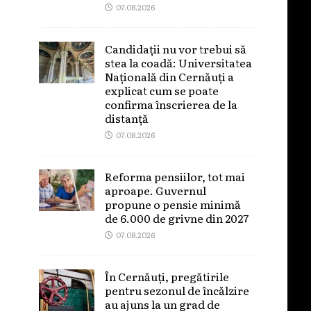
07.08.2026
Candidații nu vor trebui să
stea la coadă: Universitatea
Națională din Cernăuți a
explicat cum se poate
confirma înscrierea de la
distanță
07.08.2026
Reforma pensiilor, tot mai
aproape. Guvernul
propune o pensie minimă
de 6.000 de grivne din 2027
07.08.2026
În Cernăuți, pregătirile
pentru sezonul de încălzire
au ajuns la un grad de