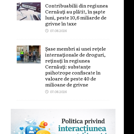
Contribuabilii din regiunea
Cernăuți au plătit, în șapte
luni, peste 10,6 miliarde de
grivne în taxe
07.08.2026
Șase membri ai unei rețele
internaționale de droguri,
reținuți în regiunea
Cernăuți: substanțe
psihotrope confiscate în
valoare de peste 40 de
milioane de grivne
07.08.2026