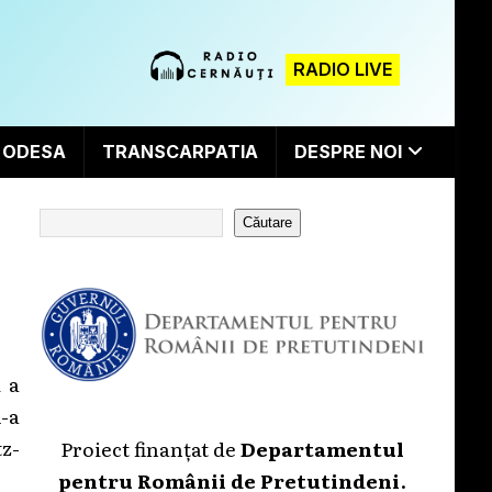
RADIO LIVE
ODESA
TRANSCARPATIA
DESPRE NOI
Căutare
 a
-a
z-
Proiect finanțat de
Departamentul
pentru Românii de Pretutindeni
.