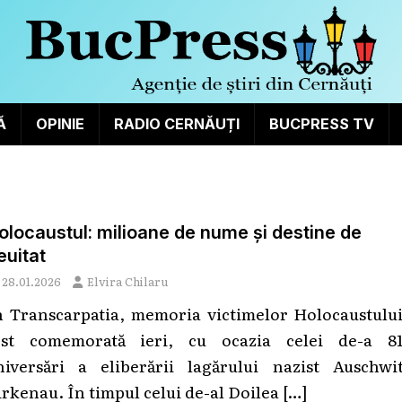
Ă
OPINIE
RADIO CERNĂUȚI
BUCPRESS TV
olocaustul: milioane de nume și destine de
euitat
28.01.2026
Elvira Chilaru
n Transcarpatia, memoria victimelor Holocaustului
ost comemorată ieri, cu ocazia celei de-a 81
niversări a eliberării lagărului nazist Auschwit
irkenau. În timpul celui de-al Doilea
[…]