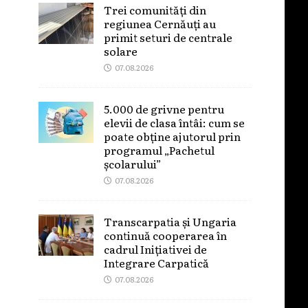
Trei comunități din
regiunea Cernăuți au
primit seturi de centrale
solare
07.08.2026
5.000 de grivne pentru
elevii de clasa întâi: cum se
poate obține ajutorul prin
programul „Pachetul
școlarului”
07.08.2026
Transcarpatia și Ungaria
continuă cooperarea în
cadrul Inițiativei de
Integrare Carpatică
07.08.2026