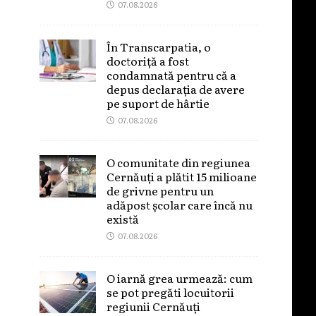
07.08.2026
În Transcarpatia, o
doctoriță a fost
condamnată pentru că a
depus declarația de avere
pe suport de hârtie
07.08.2026
O comunitate din regiunea
Cernăuți a plătit 15 milioane
de grivne pentru un
adăpost școlar care încă nu
există
07.08.2026
O iarnă grea urmează: cum
se pot pregăti locuitorii
regiunii Cernăuți