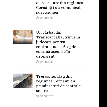
de recrutare din regiunea
Cernăuți i s-a comunicat
suspiciunea
07.08.2026
Un bărbat din
Transcarpatia, trimis în
judecată pentru
contrabanda a 6 kg de
cocaină ascunse în
detergent
07.08.2026
Trei comunități din
regiunea Cernăuți au
primit seturi de centrale
solare
07.08.2026