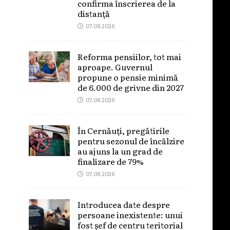
confirma înscrierea de la
distanță
07.08.2026
Reforma pensiilor, tot mai
aproape. Guvernul
propune o pensie minimă
de 6.000 de grivne din 2027
07.08.2026
În Cernăuți, pregătirile
pentru sezonul de încălzire
au ajuns la un grad de
finalizare de 79%
07.08.2026
Introducea date despre
persoane inexistente: unui
fost șef de centru teritorial