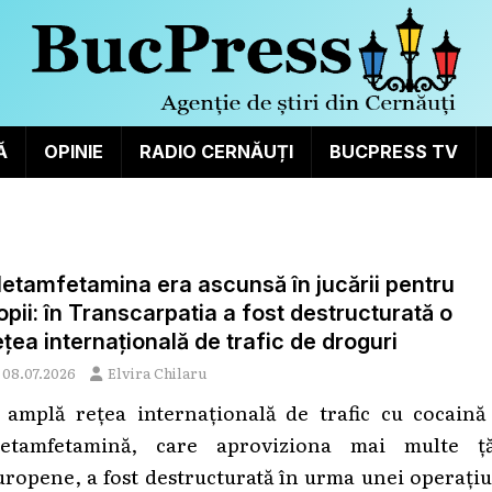
Ă
OPINIE
RADIO CERNĂUȚI
BUCPRESS TV
etamfetamina era ascunsă în jucării pentru
opii: în Transcarpatia a fost destructurată o
ețea internațională de trafic de droguri
08.07.2026
Elvira Chilaru
 amplă rețea internațională de trafic cu cocaină 
etamfetamină, care aproviziona mai multe ță
uropene, a fost destructurată în urma unei operați