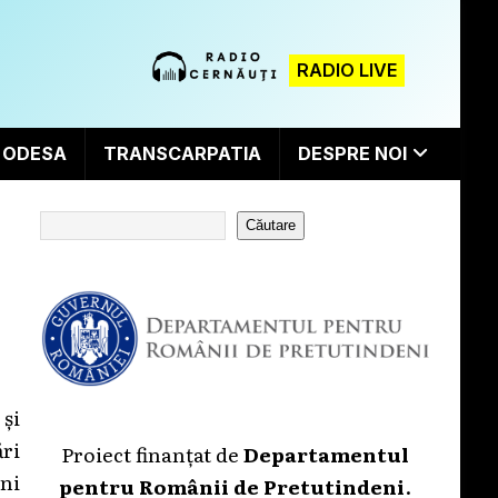
RADIO LIVE
ODESA
TRANSCARPATIA
DESPRE NOI
Căutare
și
ri
Proiect finanțat de
Departamentul
uni
pentru Românii de Pretutindeni
.