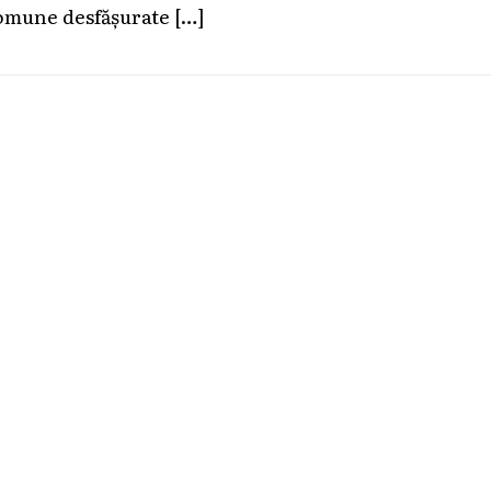
omune desfășurate
[…]