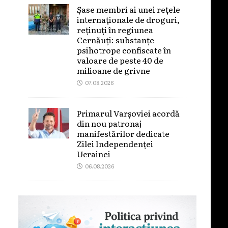
Șase membri ai unei rețele
internaționale de droguri,
reținuți în regiunea
Cernăuți: substanțe
psihotrope confiscate în
valoare de peste 40 de
milioane de grivne
07.08.2026
Primarul Varșoviei acordă
din nou patronaj
manifestărilor dedicate
Zilei Independenței
Ucrainei
06.08.2026