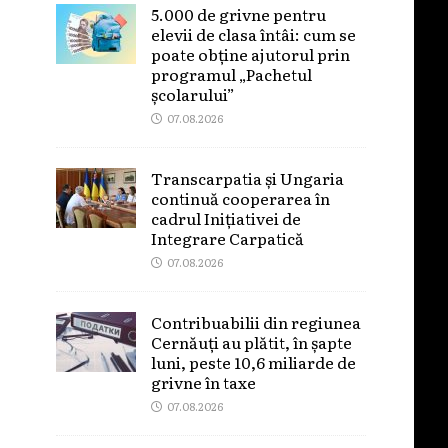
5.000 de grivne pentru
elevii de clasa întâi: cum se
poate obține ajutorul prin
programul „Pachetul
școlarului”
07.08.2026
Transcarpatia și Ungaria
continuă cooperarea în
cadrul Inițiativei de
Integrare Carpatică
07.08.2026
Contribuabilii din regiunea
Cernăuți au plătit, în șapte
luni, peste 10,6 miliarde de
grivne în taxe
07.08.2026