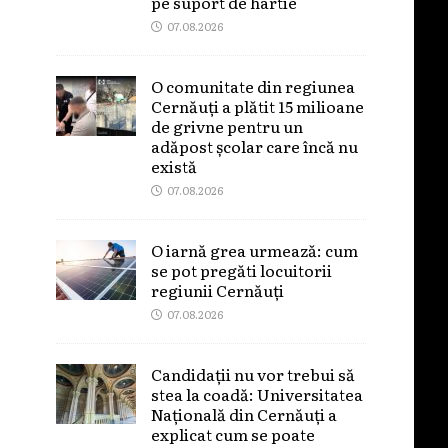
pe suport de hârtie
07.08.2026
O comunitate din regiunea
Cernăuți a plătit 15 milioane
de grivne pentru un
adăpost școlar care încă nu
există
07.08.2026
O iarnă grea urmează: cum
se pot pregăti locuitorii
regiunii Cernăuți
07.08.2026
Candidații nu vor trebui să
stea la coadă: Universitatea
Națională din Cernăuți a
explicat cum se poate