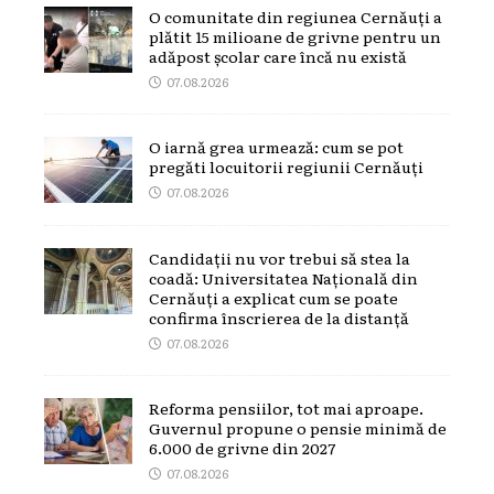
O comunitate din regiunea Cernăuți a
plătit 15 milioane de grivne pentru un
adăpost școlar care încă nu există
07.08.2026
O iarnă grea urmează: cum se pot
pregăti locuitorii regiunii Cernăuți
07.08.2026
Candidații nu vor trebui să stea la
coadă: Universitatea Națională din
Cernăuți a explicat cum se poate
confirma înscrierea de la distanță
07.08.2026
Reforma pensiilor, tot mai aproape.
Guvernul propune o pensie minimă de
6.000 de grivne din 2027
07.08.2026