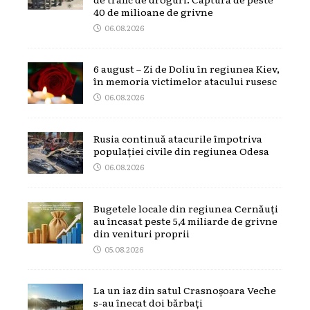
40 de milioane de grivne
06.08.2026
6 august – Zi de Doliu în regiunea Kiev,
în memoria victimelor atacului rusesc
06.08.2026
Rusia continuă atacurile împotriva
populației civile din regiunea Odesa
06.08.2026
Bugetele locale din regiunea Cernăuți
au încasat peste 5,4 miliarde de grivne
din venituri proprii
05.08.2026
La un iaz din satul Crasnoșoara Veche
s-au înecat doi bărbați