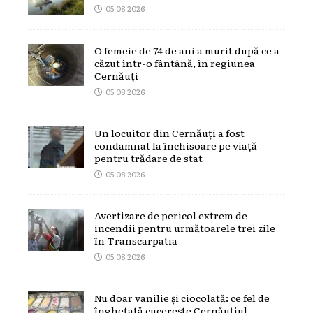
05.08.2026
O femeie de 74 de ani a murit după ce a
căzut într-o fântână, în regiunea
Cernăuți
05.08.2026
Un locuitor din Cernăuți a fost
condamnat la închisoare pe viață
pentru trădare de stat
05.08.2026
Avertizare de pericol extrem de
incendii pentru următoarele trei zile
în Transcarpatia
05.08.2026
Nu doar vanilie și ciocolată: ce fel de
înghețată cucerește Cernăuțiul