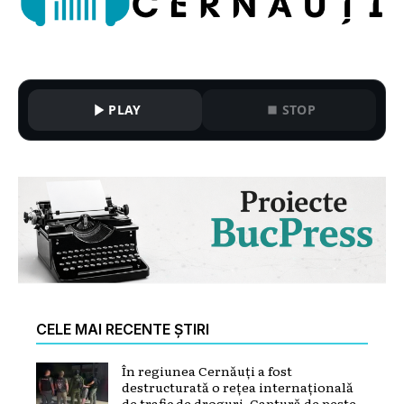
PLAY
STOP
CELE MAI RECENTE ȘTIRI
În regiunea Cernăuți a fost
destructurată o rețea internațională
de trafic de droguri. Captură de peste