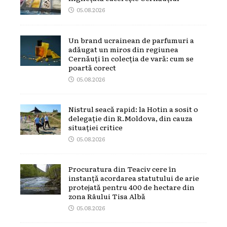
05.08.2026
Un brand ucrainean de parfumuri a
adăugat un miros din regiunea
Cernăuți în colecția de vară: cum se
poartă corect
05.08.2026
Nistrul seacă rapid: la Hotin a sosit o
delegație din R.Moldova, din cauza
situației critice
05.08.2026
Procuratura din Teaciv cere în
instanță acordarea statutului de arie
protejată pentru 400 de hectare din
zona Râului Tisa Albă
05.08.2026