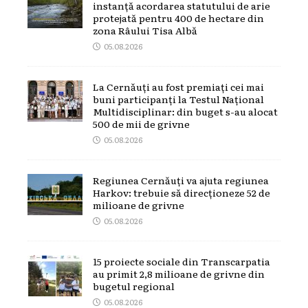
instanță acordarea statutului de arie
protejată pentru 400 de hectare din
zona Râului Tisa Albă
05.08.2026
La Cernăuți au fost premiați cei mai
buni participanți la Testul Național
Multidisciplinar: din buget s-au alocat
500 de mii de grivne
05.08.2026
Regiunea Cernăuți va ajuta regiunea
Harkov: trebuie să direcționeze 52 de
milioane de grivne
05.08.2026
15 proiecte sociale din Transcarpatia
au primit 2,8 milioane de grivne din
bugetul regional
05.08.2026