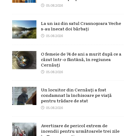
05.08.2026
La un iaz din satul Crasnoșoara Veche
s-au înecat doi bărbați
05.08.2026
O femeie de 74 de ani a murit după ce a
căzut într-o fântână, în regiunea
Cernăuți
05.08.2026
Un locuitor din Cernăuți a fost
condamnat la închisoare pe viață
pentru trădare de stat
05.08.2026
Avertizare de pericol extrem de
incendii pentru următoarele trei zile