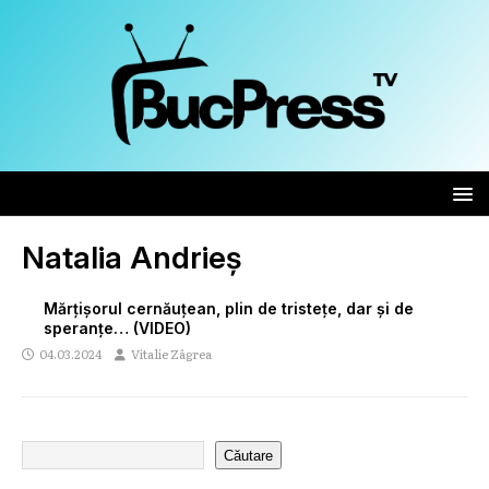
Natalia Andrieș
Mărțișorul cernăuțean, plin de tristețe, dar și de
speranțe… (VIDEO)
04.03.2024
Vitalie Zâgrea
Căutare