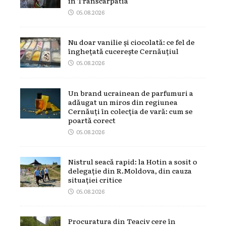
în Transcarpatia
05.08.2026
Nu doar vanilie și ciocolată: ce fel de
înghețată cucerește Cernăuțiul
05.08.2026
Un brand ucrainean de parfumuri a
adăugat un miros din regiunea
Cernăuți în colecția de vară: cum se
poartă corect
05.08.2026
Nistrul seacă rapid: la Hotin a sosit o
delegație din R.Moldova, din cauza
situației critice
05.08.2026
Procuratura din Teaciv cere în