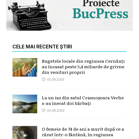
CELE MAI RECENTE ȘTIRI
Bugetele locale din regiunea Cernăuți
au încasat peste 5,4 miliarde de grivne
din venituri proprii
05.08.2026
La un iaz din satul Crasnoșoara Veche
s-au înecat doi bărbați
05.08.2026
O femeie de 74 de ani a murit după ce a
căzut într-o fântână, în regiunea