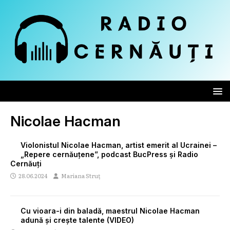
Nicolae Hacman
Violonistul Nicolae Hacman, artist emerit al Ucrainei –
„Repere cernăuțene”, podcast BucPress și Radio
Cernăuți
28.06.2024
Mariana Struț
Cu vioara-i din baladă, maestrul Nicolae Hacman
adună și crește talente (VIDEO)