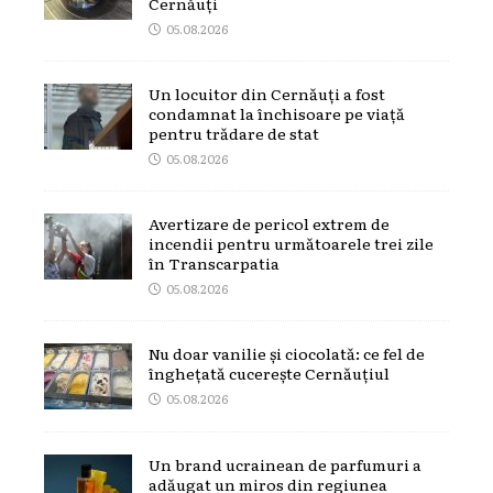
Cernăuți
05.08.2026
Un locuitor din Cernăuți a fost
condamnat la închisoare pe viață
pentru trădare de stat
05.08.2026
Avertizare de pericol extrem de
incendii pentru următoarele trei zile
în Transcarpatia
05.08.2026
Nu doar vanilie și ciocolată: ce fel de
înghețată cucerește Cernăuțiul
05.08.2026
Un brand ucrainean de parfumuri a
adăugat un miros din regiunea