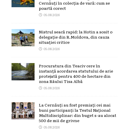
Cernăuți în colecția de vară: cum se
poartă corect
05.08.2026
Nistrul seacă rapid: la Hotin a sosit o
delegație din R.Moldova, din cauza
situației critice
05.08.2026
Procuratura din Teaciv cere în
instanță acordarea statutului de arie
protejată pentru 400 de hectare din
zona Râului Tisa Albă
05.08.2026
La Cernăuți au fost premiați cei mai
buni participanți la Testul Național
Multidisciplinar: din buget s-au alocat
500 de mii de grivne
05.08.2026