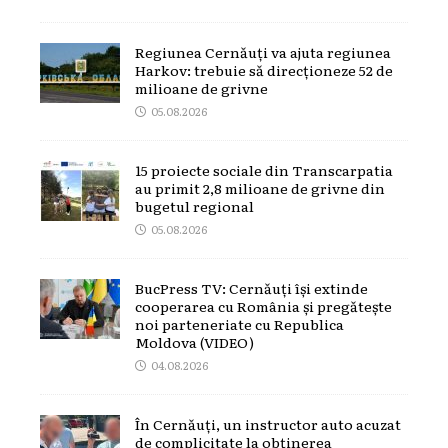
Regiunea Cernăuți va ajuta regiunea
Harkov: trebuie să direcționeze 52 de
milioane de grivne
05.08.2026
15 proiecte sociale din Transcarpatia
au primit 2,8 milioane de grivne din
bugetul regional
05.08.2026
BucPress TV: Cernăuți își extinde
cooperarea cu România și pregătește
noi parteneriate cu Republica
Moldova (VIDEO)
04.08.2026
În Cernăuți, un instructor auto acuzat
de complicitate la obținerea