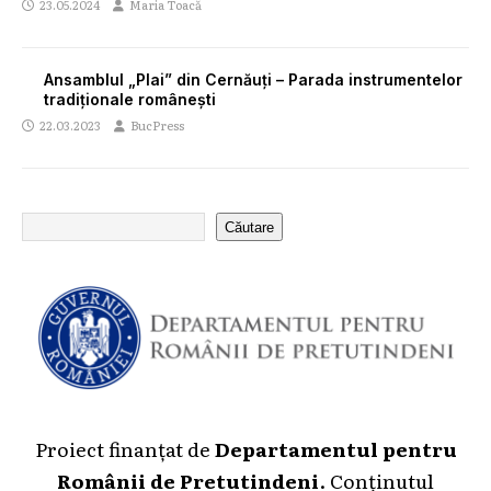
23.05.2024
Maria Toacă
Ansamblul „Plai” din Cernăuți – Parada instrumentelor
tradiționale românești
22.03.2023
BucPress
Căutare
Proiect finanțat de
Departamentul pentru
Românii de Pretutindeni
. Conținutul