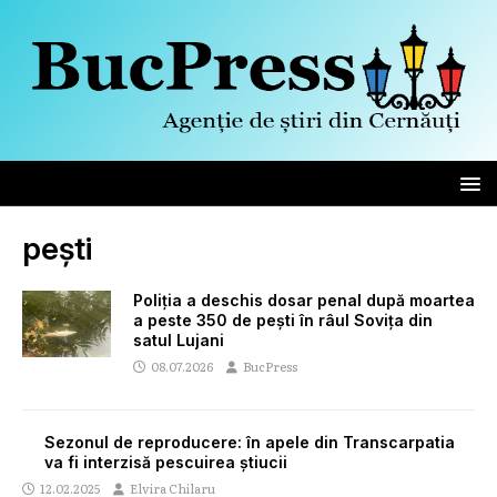
pești
Poliția a deschis dosar penal după moartea
a peste 350 de pești în râul Sovița din
satul Lujani
08.07.2026
BucPress
Sezonul de reproducere: în apele din Transcarpatia
va fi interzisă pescuirea știucii
12.02.2025
Elvira Chilaru