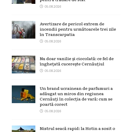
05.08.2026
Avertizare de pericol extrem de
incendii pentru următoarele trei zile
în Transcarpatia
05.08.2026
Nu doar vanilie și ciocolată: ce fel de
înghețată cucerește Cernăuțiul
05.08.2026
Un brand ucrainean de parfumuri a
adăugat un miros din regiunea
Cernăuți în colecția de vară: cum se
poartă corect
05.08.2026
Nistrul seacă rapid: la Hotin a sosit o