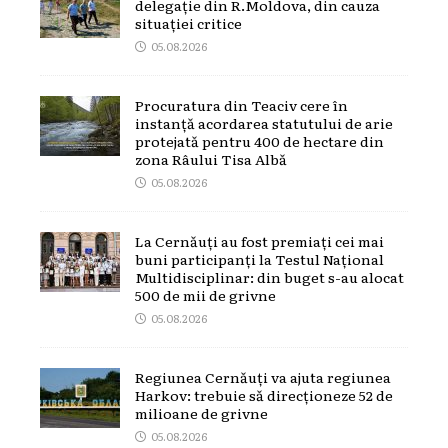
delegație din R.Moldova, din cauza
situației critice
05.08.2026
Procuratura din Teaciv cere în
instanță acordarea statutului de arie
protejată pentru 400 de hectare din
zona Râului Tisa Albă
05.08.2026
La Cernăuți au fost premiați cei mai
buni participanți la Testul Național
Multidisciplinar: din buget s-au alocat
500 de mii de grivne
05.08.2026
Regiunea Cernăuți va ajuta regiunea
Harkov: trebuie să direcționeze 52 de
milioane de grivne
05.08.2026