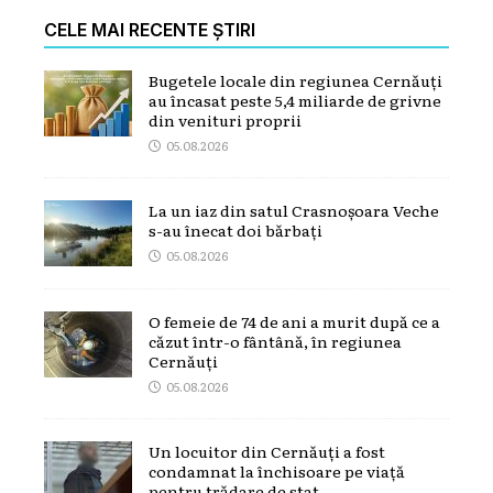
CELE MAI RECENTE ȘTIRI
Bugetele locale din regiunea Cernăuți
au încasat peste 5,4 miliarde de grivne
din venituri proprii
05.08.2026
La un iaz din satul Crasnoșoara Veche
s-au înecat doi bărbați
05.08.2026
O femeie de 74 de ani a murit după ce a
căzut într-o fântână, în regiunea
Cernăuți
05.08.2026
Un locuitor din Cernăuți a fost
condamnat la închisoare pe viață
pentru trădare de stat