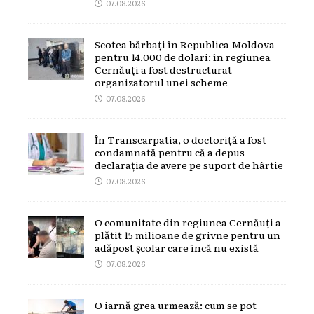
07.08.2026
Scotea bărbați în Republica Moldova
pentru 14.000 de dolari: în regiunea
Cernăuți a fost destructurat
organizatorul unei scheme
07.08.2026
În Transcarpatia, o doctoriță a fost
condamnată pentru că a depus
declarația de avere pe suport de hârtie
07.08.2026
O comunitate din regiunea Cernăuți a
plătit 15 milioane de grivne pentru un
adăpost școlar care încă nu există
07.08.2026
O iarnă grea urmează: cum se pot