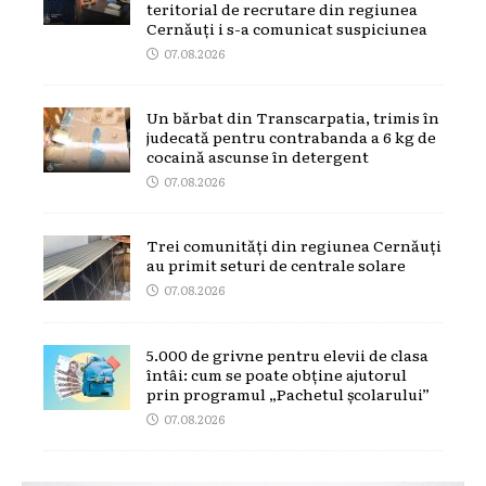
teritorial de recrutare din regiunea
Cernăuți i s-a comunicat suspiciunea
07.08.2026
Un bărbat din Transcarpatia, trimis în
judecată pentru contrabanda a 6 kg de
cocaină ascunse în detergent
07.08.2026
Trei comunități din regiunea Cernăuți
au primit seturi de centrale solare
07.08.2026
5.000 de grivne pentru elevii de clasa
întâi: cum se poate obține ajutorul
prin programul „Pachetul școlarului”
07.08.2026