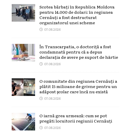
Scotea bărbați în Republica Moldova
pentru 14.000 de dolari: în regiunea
Cernăuți a fost destructurat
organizatorul unei scheme
07.08.2026
În Transcarpatia, o doctoriță a fost
condamnată pentru că a depus
declarația de avere pe suport de hârtie
07.08.2026
O comunitate din regiunea Cernăuți a
plătit 15 milioane de grivne pentru un
adăpost școlar care încă nu există
07.08.2026
O iarnă grea urmează: cum se pot
pregăti locuitorii regiunii Cernăuți
07.08.2026