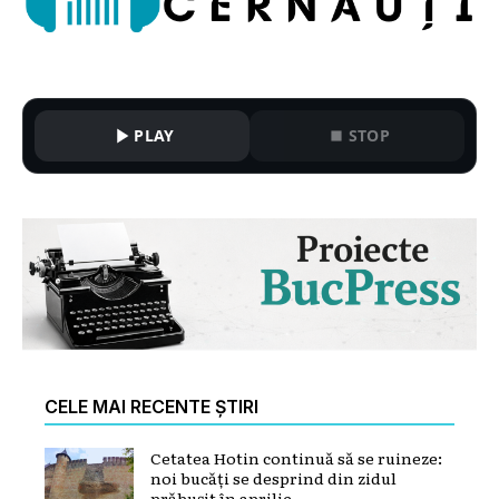
PLAY
STOP
CELE MAI RECENTE ȘTIRI
Cetatea Hotin continuă să se ruineze:
noi bucăți se desprind din zidul
prăbușit în aprilie