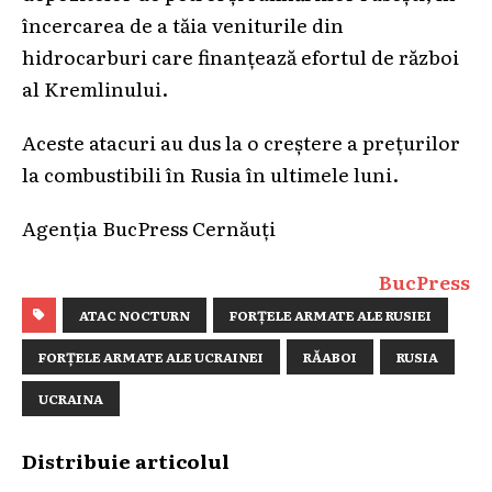
încercarea de a tăia veniturile din
hidrocarburi care finanțează efortul de război
al Kremlinului.
Aceste atacuri au dus la o creștere a prețurilor
la combustibili în Rusia în ultimele luni.
Agenția BucPress Cernăuți
BucPress
ATAC NOCTURN
FORȚELE ARMATE ALE RUSIEI
FORȚELE ARMATE ALE UCRAINEI
RĂABOI
RUSIA
UCRAINA
Distribuie articolul