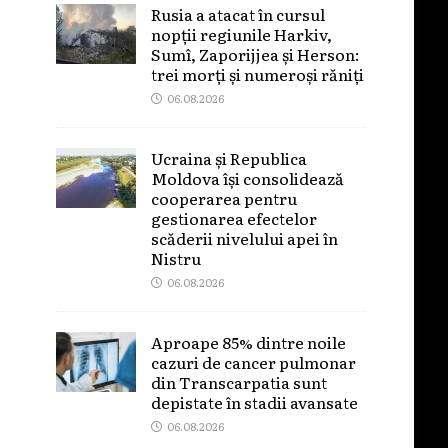
Rusia a atacat în cursul
nopții regiunile Harkiv,
Sumî, Zaporijjea și Herson:
trei morți și numeroși răniți
06.08.2026
Ucraina și Republica
Moldova își consolidează
cooperarea pentru
gestionarea efectelor
scăderii nivelului apei în
Nistru
06.08.2026
Aproape 85% dintre noile
cazuri de cancer pulmonar
din Transcarpatia sunt
depistate în stadii avansate
06.08.2026