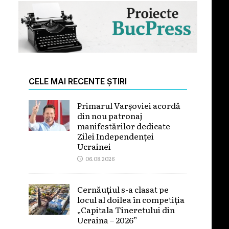
CELE MAI RECENTE ȘTIRI
Primarul Varșoviei acordă
din nou patronaj
manifestărilor dedicate
Zilei Independenței
Ucrainei
06.08.2026
Cernăuțiul s-a clasat pe
locul al doilea în competiția
„Capitala Tineretului din
Ucraina – 2026”