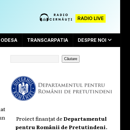
RADIO LIVE
ODESA
TRANSCARPATIA
DESPRE NOI
Căutare
at
 un
Proiect finanțat de
Departamentul
pentru Românii de Pretutindeni
.