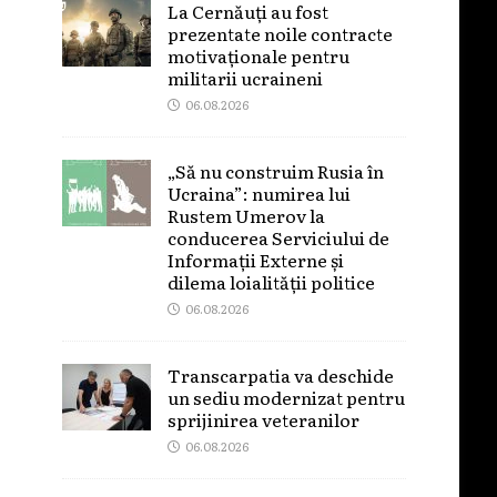
La Cernăuți au fost
prezentate noile contracte
motivaționale pentru
militarii ucraineni
06.08.2026
„Să nu construim Rusia în
Ucraina”: numirea lui
Rustem Umerov la
conducerea Serviciului de
Informații Externe și
dilema loialității politice
06.08.2026
Transcarpatia va deschide
un sediu modernizat pentru
sprijinirea veteranilor
06.08.2026