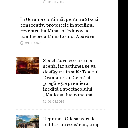
06.08.2026
În Ucraina continuă, pentru a 21-a zi
consecutiv, protestele în sprijinul
revenirii lui Mîhailo Fedorov la
conducerea Ministerului Apărării
06.08.2026
Spectatorii vor urca pe
scenă, iar acțiunea se va
desfășura în sală: Teatrul
Dramatic din Cernăuți
pregătește premiera
inedită a spectacolului
„Madona Bucovineană”
06.08.2026
Regiunea Odesa: zeci de
militari au construit, timp