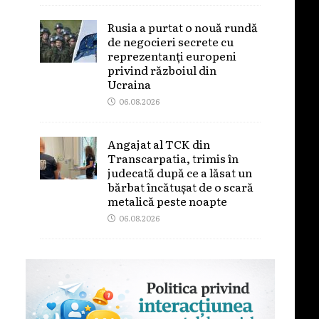
Rusia a purtat o nouă rundă
de negocieri secrete cu
reprezentanți europeni
privind războiul din
Ucraina
06.08.2026
Angajat al TCK din
Transcarpatia, trimis în
judecată după ce a lăsat un
bărbat încătușat de o scară
metalică peste noapte
06.08.2026