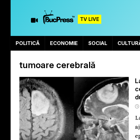
TV LIVE
POLITICĂ
ECONOMIE
SOCIAL
CULTUR
tumoare cerebrală
L
c
d
L
a
e