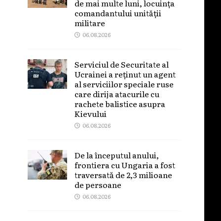
de mai multe luni, locuința
comandantului unității
militare
06.08.2026
Serviciul de Securitate al
Ucrainei a reținut un agent
al serviciilor speciale ruse
care dirija atacurile cu
rachete balistice asupra
Kievului
06.08.2026
De la începutul anului,
frontiera cu Ungaria a fost
traversată de 2,3 milioane
de persoane
06.08.2026