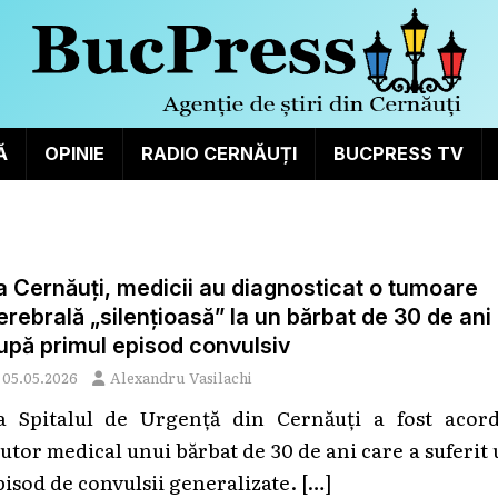
Ă
OPINIE
RADIO CERNĂUȚI
BUCPRESS TV
a Cernăuți, medicii au diagnosticat o tumoare
erebrală „silențioasă” la un bărbat de 30 de ani
upă primul episod convulsiv
05.05.2026
Alexandru Vasilachi
a Spitalul de Urgență din Cernăuți a fost acord
jutor medical unui bărbat de 30 de ani care a suferit
pisod de convulsii generalizate.
[…]