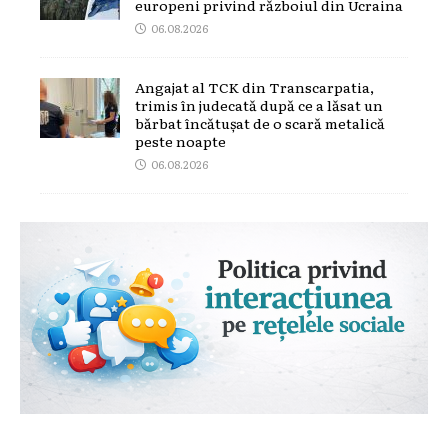
europeni privind războiul din Ucraina
06.08.2026
Angajat al TCK din Transcarpatia,
trimis în judecată după ce a lăsat un
bărbat încătușat de o scară metalică
peste noapte
06.08.2026