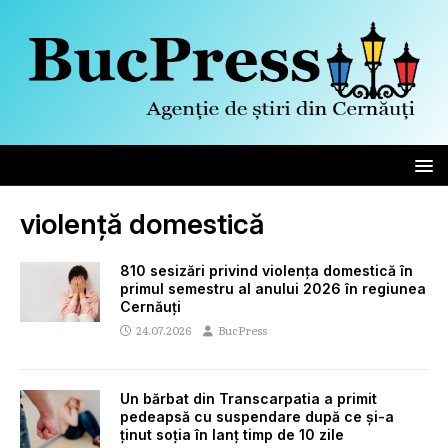
violență domestică
810 sesizări privind violența domestică în
primul semestru al anului 2026 în regiunea
Cernăuți
24.07.2026
BucPress
Un bărbat din Transcarpatia a primit
pedeapsă cu suspendare după ce și-a
ținut soția în lanț timp de 10 zile