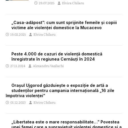
29.07.2025
Elvira Chilaru
„Casa-adăpost”: cum sunt sprijinite femeile și copiii
victime ale violenței domestice la Mucacevo
19.02.2025
Elvira Chilaru
Peste 4.000 de cazuri de violență domestică
înregistrate în regiunea Cernăuți în 2024
27.11.2024
Alexandru Vasilachi
Orașul Ujgorod găzduiește o expoziție de artă a
studenților pentru campania internațională „16 zile
împotriva violenței”
01.12.2023
Elvira Chilaru
„Libertatea este o mare responsabilitate…” Povestea
unei femei care a supraviețuit violenței domestice și a