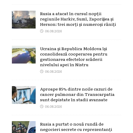
Rusia a atacat în cursul nopții
regiunile Harkiv, Sumî, Zaporijjea și
Herson: trei morți și numeroși răniți
06.08.2026
Ucraina și Republica Moldova își
consolidează cooperarea pentru
gestionarea efectelor scăderii
nivelului apei în Nistru
06.08.2026
Aproape 85% dintre noile cazuri de
cancer pulmonar din Transcarpatia
sunt depistate în stadii avansate
06.08.2026
Rusia a purtat o nouă rundă de
negocieri secrete cu reprezentanți