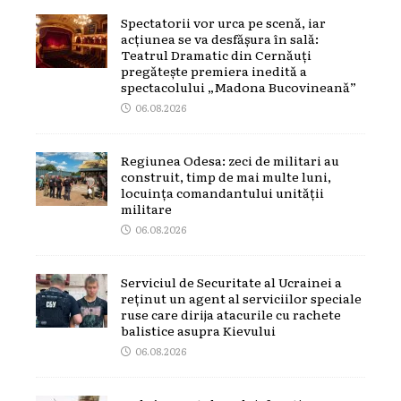
Spectatorii vor urca pe scenă, iar
acțiunea se va desfășura în sală:
Teatrul Dramatic din Cernăuți
pregătește premiera inedită a
spectacolului „Madona Bucovineană”
06.08.2026
Regiunea Odesa: zeci de militari au
construit, timp de mai multe luni,
locuința comandantului unității
militare
06.08.2026
Serviciul de Securitate al Ucrainei a
reținut un agent al serviciilor speciale
ruse care dirija atacurile cu rachete
balistice asupra Kievului
06.08.2026