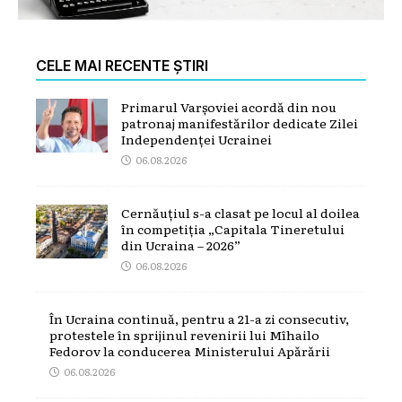
CELE MAI RECENTE ȘTIRI
Primarul Varșoviei acordă din nou
patronaj manifestărilor dedicate Zilei
Independenței Ucrainei
06.08.2026
Cernăuțiul s-a clasat pe locul al doilea
în competiția „Capitala Tineretului
din Ucraina – 2026”
06.08.2026
În Ucraina continuă, pentru a 21-a zi consecutiv,
protestele în sprijinul revenirii lui Mîhailo
Fedorov la conducerea Ministerului Apărării
06.08.2026