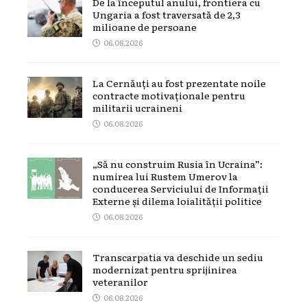
De la începutul anului, frontiera cu
Ungaria a fost traversată de 2,3
milioane de persoane
06.08.2026
La Cernăuți au fost prezentate noile
contracte motivaționale pentru
militarii ucraineni
06.08.2026
„Să nu construim Rusia în Ucraina”:
numirea lui Rustem Umerov la
conducerea Serviciului de Informații
Externe și dilema loialității politice
06.08.2026
Transcarpatia va deschide un sediu
modernizat pentru sprijinirea
veteranilor
06.08.2026