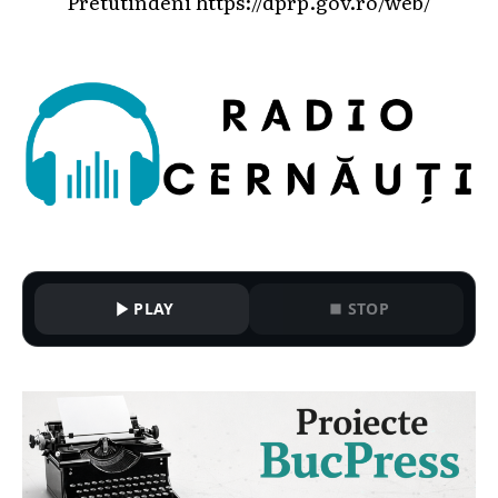
Pretutindeni
https://dprp.gov.ro/web/
PLAY
STOP