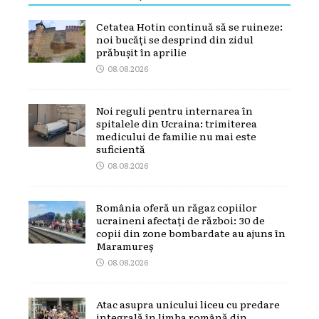
Cetatea Hotin continuă să se ruineze:
noi bucăți se desprind din zidul
prăbușit în aprilie
08.08.2026
Noi reguli pentru internarea în
spitalele din Ucraina: trimiterea
medicului de familie nu mai este
suficientă
08.08.2026
România oferă un răgaz copiilor
ucraineni afectați de război: 30 de
copii din zone bombardate au ajuns în
Maramureș
08.08.2026
Atac asupra unicului liceu cu predare
integrală în limba română din