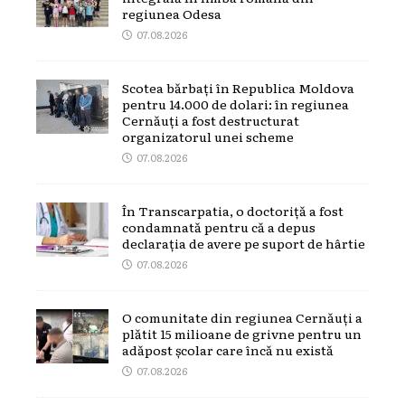
regiunea Odesa
07.08.2026
Scotea bărbați în Republica Moldova
pentru 14.000 de dolari: în regiunea
Cernăuți a fost destructurat
organizatorul unei scheme
07.08.2026
În Transcarpatia, o doctoriță a fost
condamnată pentru că a depus
declarația de avere pe suport de hârtie
07.08.2026
O comunitate din regiunea Cernăuți a
plătit 15 milioane de grivne pentru un
adăpost școlar care încă nu există
07.08.2026