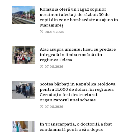
România oferă un răgaz copiilor
ucraineni afectați de război: 30 de
copii din zone bombardate au ajuns în
Maramureș
08.08.2026
Atac asupra unicului liceu cu predare
integrală în limba română din
regiunea Odesa
07.08.2026
Scotea bărbați în Republica Moldova
pentru 14.000 de dolari: în regiunea
Cernăuți a fost destructurat
organizatorul unei scheme
07.08.2026
În Transcarpatia, o doctoriță a fost
condamnată pentru că a depus