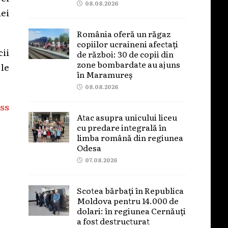
08.08.2026
ei
România oferă un răgaz
copiilor ucraineni afectați
cii
de război: 30 de copii din
zone bombardate au ajuns
le
în Maramureș
08.08.2026
ss
Atac asupra unicului liceu
cu predare integrală în
limba română din regiunea
Odesa
07.08.2026
Scotea bărbați în Republica
Moldova pentru 14.000 de
dolari: în regiunea Cernăuți
a fost destructurat