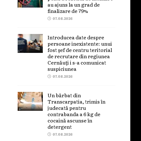
au ajuns la un grad de
finalizare de 79%
07.08.2026
Introducea date despre
persoane inexistente: unui
fost șef de centru teritorial
de recrutare din regiunea
Cernăuți i s-a comunicat
suspiciunea
07.08.2026
Un bărbat din
Transcarpatia, trimis în
judecată pentru
contrabanda a 6 kg de
cocaină ascunse în
detergent
07.08.2026