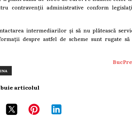
ru contravenții administrative conform legislați
ntactarea intermediarilor și să nu plătească servi
formații despre astfel de scheme sunt rugate să 
BucPre
INA
ibuie articolul