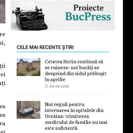
are
i,
CELE MAI RECENTE ȘTIRI
Cetatea Hotin continuă să
ii
se ruineze: noi bucăți se
desprind din zidul prăbușit
rei
în aprilie
uți
08.08.2026
Noi reguli pentru
 au
internarea în spitalele din
 au
Ucraina: trimiterea
medicului de familie nu mai
tru
este suficientă
rei