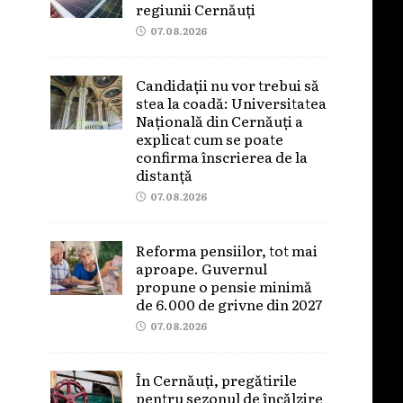
regiunii Cernăuți
07.08.2026
Candidații nu vor trebui să
stea la coadă: Universitatea
Națională din Cernăuți a
explicat cum se poate
confirma înscrierea de la
distanță
07.08.2026
Reforma pensiilor, tot mai
aproape. Guvernul
propune o pensie minimă
de 6.000 de grivne din 2027
07.08.2026
În Cernăuți, pregătirile
pentru sezonul de încălzire