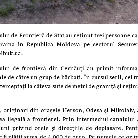
iului de Frontieră de Stat au reținut trei persoane c
Ucraina în Republica Moldova pe sectorul Securen
olbuk.ua.
tului de frontieră din Cernăuți au primit informaț
le de către un grup de bărbați. În cursul serii, cei t
nterceptați la câteva sute de metri de graniță și rețin
i, originari din orașele Herson, Odesa și Mîkolaiv,
a ilegală a frontierei. Prin intermediul canalului
uni privind orele și direcțiile de deplasare. Pen
ar fi plătit suma de 4.000 de euro. Pe numele celor t