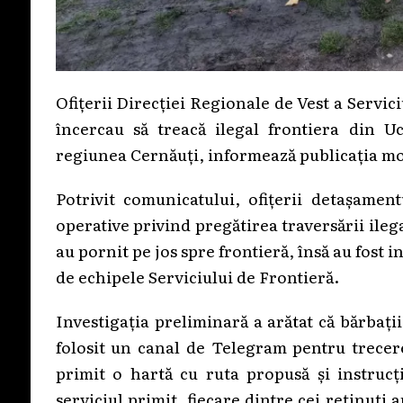
Ofițerii Direcției Regionale de Vest a Servic
încercau să treacă ilegal frontiera din 
regiunea Cernăuți, informează publicația m
Potrivit comunicatului, ofițerii detașamen
operative privind pregătirea traversării ilega
au pornit pe jos spre frontieră, însă au fost i
de echipele Serviciului de Frontieră.
Investigația preliminară a arătat că bărbați
folosit un canal de Telegram pentru trecere
primit o hartă cu ruta propusă și instrucți
serviciul primit, fiecare dintre cei reținuți 