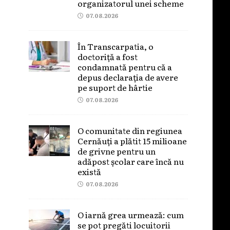
organizatorul unei scheme
07.08.2026
În Transcarpatia, o
doctoriță a fost
condamnată pentru că a
depus declarația de avere
pe suport de hârtie
07.08.2026
O comunitate din regiunea
Cernăuți a plătit 15 milioane
de grivne pentru un
adăpost școlar care încă nu
există
07.08.2026
O iarnă grea urmează: cum
se pot pregăti locuitorii