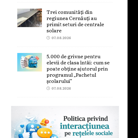
Trei comunități din
regiunea Cernăuți au
primit seturi de centrale
solare
07.08.2026
5.000 de grivne pentru
elevii de clasa întâi: cum se
poate obține ajutorul prin
programul „Pachetul
școlarului”
07.08.2026