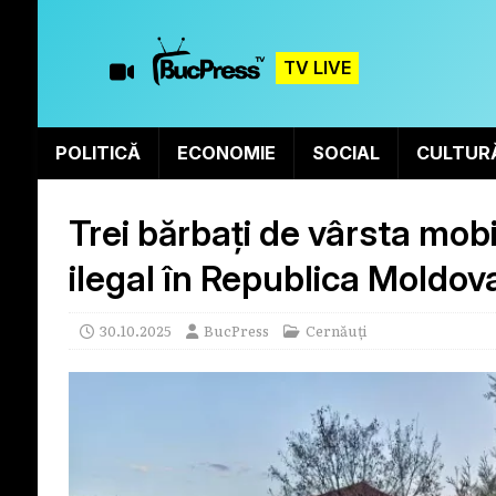
TV LIVE
POLITICĂ
ECONOMIE
SOCIAL
CULTUR
Trei bărbați de vârsta mobi
ilegal în Republica Moldov
30.10.2025
BucPress
Cernăuți