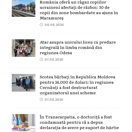
România oferă un răgaz copiilor
ucraineni afectați de război: 30 de
copii din zone bombardate au ajuns în
Maramureș
08.08.2026
Atac asupra unicului liceu cu predare
integrală în limba română din
regiunea Odesa
07.08.2026
Scotea bărbați în Republica Moldova
pentru 14.000 de dolari: în regiunea
Cernăuți a fost destructurat
organizatorul unei scheme
07.08.2026
În Transcarpatia, o doctoriță a fost
condamnată pentru că a depus
declarația de avere pe suport de hârtie