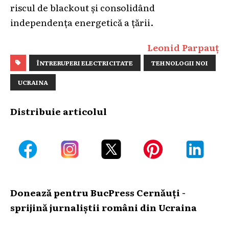
riscul de blackout și consolidând
independența energetică a țării.
Leonid Parpauț
ÎNTRERUPERI ELECTRICITATE
TEHNOLOGII NOI
UCRAINA
Distribuie articolul
Donează pentru BucPress Cernăuți -
sprijină jurnaliștii români din Ucraina