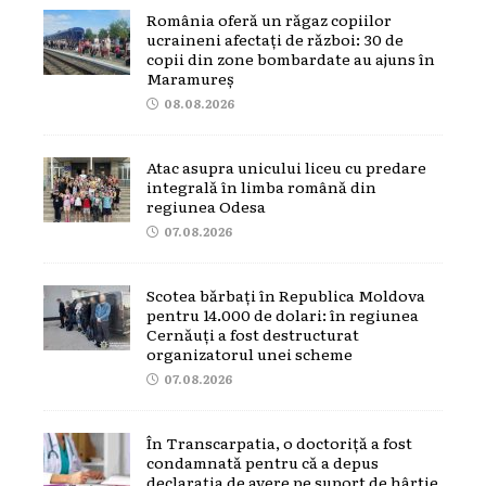
România oferă un răgaz copiilor
ucraineni afectați de război: 30 de
copii din zone bombardate au ajuns în
Maramureș
08.08.2026
Atac asupra unicului liceu cu predare
integrală în limba română din
regiunea Odesa
07.08.2026
Scotea bărbați în Republica Moldova
pentru 14.000 de dolari: în regiunea
Cernăuți a fost destructurat
organizatorul unei scheme
07.08.2026
În Transcarpatia, o doctoriță a fost
condamnată pentru că a depus
declarația de avere pe suport de hârtie