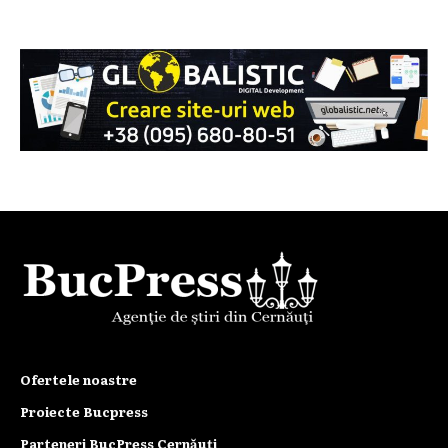
Ofertele noastre
Proiecte Bucpress
Parteneri BucPress Cernăuți