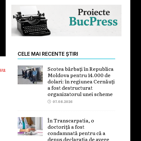
CELE MAI RECENTE ȘTIRI
Scotea bărbați în Republica
su
Moldova pentru 14.000 de
dolari: în regiunea Cernăuți
a fost destructurat
organizatorul unei scheme
07.08.2026
În Transcarpatia, o
doctoriță a fost
condamnată pentru că a
depus declarația de avere