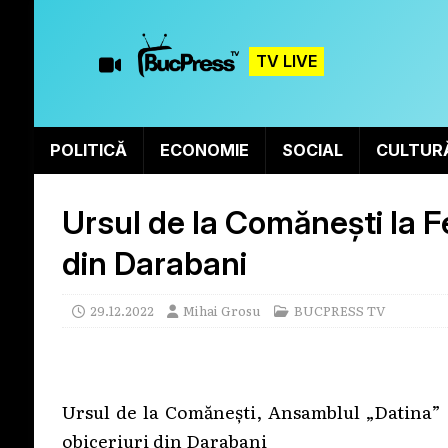
TV LIVE
POLITICĂ
ECONOMIE
SOCIAL
CULTUR
Ursul de la Comănești la Fes
din Darabani
29.12.2022
Mihai Grosu
BUCPRESS TV
Ursul de la Comănești, Ansamblul „Datina” d
obiceriuri din Darabani