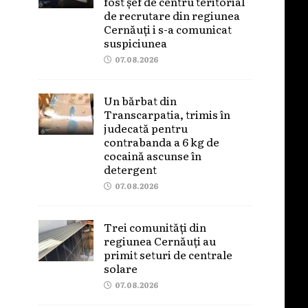
fost șef de centru teritorial
de recrutare din regiunea
Cernăuți i s-a comunicat
suspiciunea
07.08.2026
Un bărbat din
Transcarpatia, trimis în
judecată pentru
contrabanda a 6 kg de
cocaină ascunse în
detergent
07.08.2026
Trei comunități din
regiunea Cernăuți au
primit seturi de centrale
solare
07.08.2026