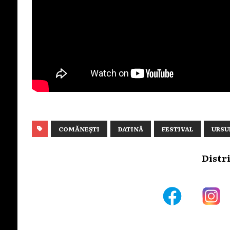
COMĂNEȘTI
DATINĂ
FESTIVAL
URSU
Distr