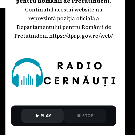
pentru Românii de Pretutindeni
.
Conținutul acestui website nu
reprezintă poziția oficială a
Departamentului pentru Românii de
Pretutindeni
https://dprp.gov.ro/web/
PLAY
STOP