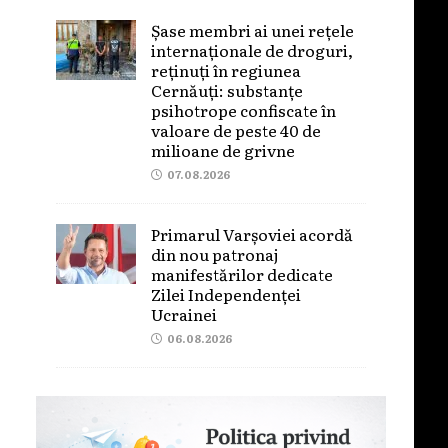
Șase membri ai unei rețele
internaționale de droguri,
reținuți în regiunea
Cernăuți: substanțe
psihotrope confiscate în
valoare de peste 40 de
milioane de grivne
07.08.2026
Primarul Varșoviei acordă
din nou patronaj
manifestărilor dedicate
Zilei Independenței
Ucrainei
06.08.2026