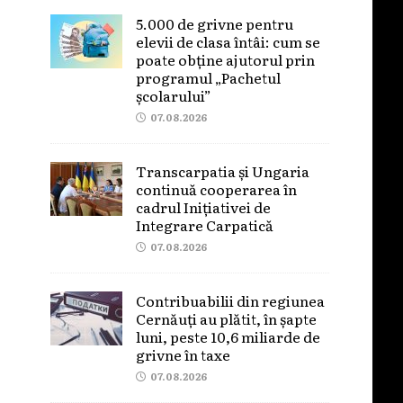
5.000 de grivne pentru
elevii de clasa întâi: cum se
poate obține ajutorul prin
programul „Pachetul
școlarului”
07.08.2026
Transcarpatia și Ungaria
continuă cooperarea în
cadrul Inițiativei de
Integrare Carpatică
07.08.2026
Contribuabilii din regiunea
Cernăuți au plătit, în șapte
luni, peste 10,6 miliarde de
grivne în taxe
07.08.2026