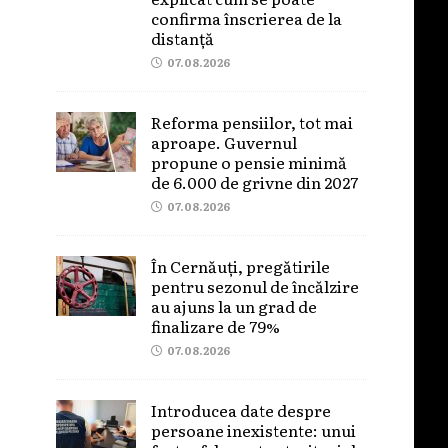
confirma înscrierea de la
distanță
07.08.2026
Reforma pensiilor, tot mai
aproape. Guvernul
propune o pensie minimă
de 6.000 de grivne din 2027
07.08.2026
În Cernăuți, pregătirile
pentru sezonul de încălzire
au ajuns la un grad de
finalizare de 79%
07.08.2026
Introducea date despre
persoane inexistente: unui