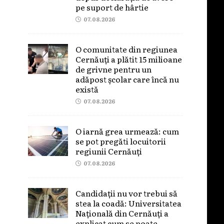
pe suport de hârtie
07.08.2026
O comunitate din regiunea
Cernăuți a plătit 15 milioane
de grivne pentru un
adăpost școlar care încă nu
există
07.08.2026
O iarnă grea urmează: cum
se pot pregăti locuitorii
regiunii Cernăuți
07.08.2026
Candidații nu vor trebui să
stea la coadă: Universitatea
Națională din Cernăuți a
explicat cum se poate