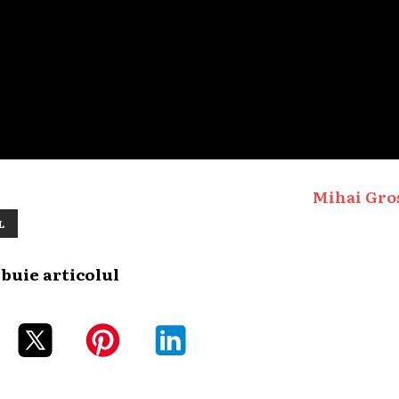
Mihai Gro
L
ibuie articolul