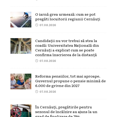
O iarnă grea urmează: cum se pot
pregăti locuitorii regiunii Cernăuți
07.08.2026
Candidații nu vor trebui să stea la
coadă: Universitatea Națională din
Cernăuți a explicat cum se poate
confirma înscrierea de la distanță
07.08.2026
Reforma pensiilor, tot mai aproape.
Guvernul propune o pensie minimă de
6.000 de grivne din 2027
07.08.2026
În Cernăuți, pregătirile pentru
sezonul de încălzire au ajuns la un
grad de finalizare de 79%