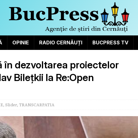
Ă
OPINIE
RADIO CERNĂUȚI
BUCPRESS TV
 în dezvoltarea proiectelor
lav Bilețkii la Re:Open
IE
,
Slider
,
TRANSCARPATIA