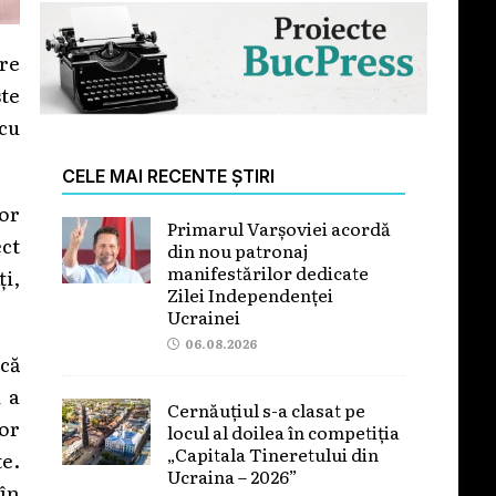
are
te
cu
CELE MAI RECENTE ȘTIRI
lor
Primarul Varșoviei acordă
ect
din nou patronaj
manifestărilor dedicate
ți,
Zilei Independenței
Ucrainei
06.08.2026
ncă
i a
Cernăuțiul s-a clasat pe
vor
locul al doilea în competiția
„Capitala Tineretului din
te.
Ucraina – 2026”
 în