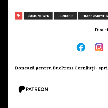
COMUNITATE
PROIECTE
TRANSCARPATIA
Distr
Donează pentru BucPress Cernăuți - sprij