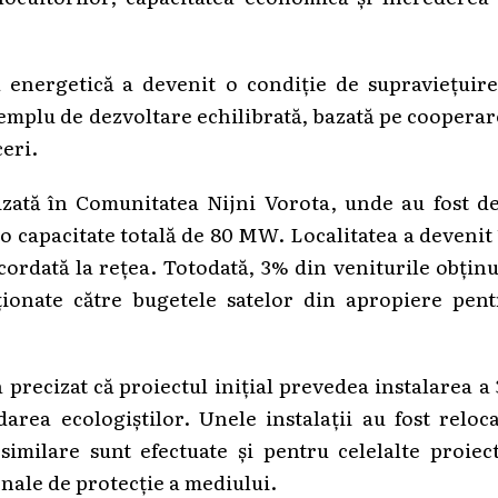
a energetică a devenit o condiție de supraviețuire
exemplu de dezvoltare echilibrată, bazată pe coopera
ceri.
izată în Comunitatea Nijni Vorota, unde au fost d
u o capacitate totală de 80 MW. Localitatea a devenit
acordată la rețea. Totodată, 3% din veniturile obțin
ionate către bugetele satelor din apropiere pent
precizat că proiectul inițial prevedea instalarea a
rea ecologiștilor. Unele instalații au fost reloca
 similare sunt efectuate și pentru celelalte proiec
ale de protecție a mediului.