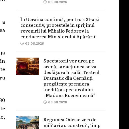
06.08.2026
În Ucraina continuă, pentru a 21-a zi
 a
consecutiv, protestele în sprijinul
rea
revenirii lui Mîhailo Fedorov la
conducerea Ministerului Apărării
06.08.2026
eja
 în
Spectatorii vor urca pe
scenă, iar acțiunea se va
ute
desfășura în sală: Teatrul
ru
Dramatic din Cernăuți
pregătește premiera
inedită a spectacolului
„Madona Bucovineană”
 30
06.08.2026
te
te,
Regiunea Odesa: zeci de
militari au construit, timp