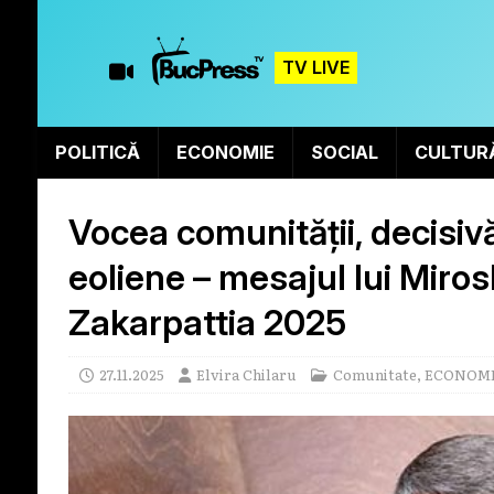
TV LIVE
POLITICĂ
ECONOMIE
SOCIAL
CULTUR
Vocea comunității, decisivă
eoliene – mesajul lui Miros
Zakarpattia 2025
27.11.2025
Elvira Chilaru
Comunitate
,
ECONOM