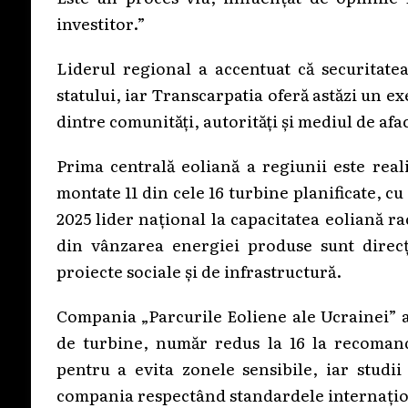
investitor.”
Liderul regional a accentuat că securitate
statului, iar Transcarpatia oferă astăzi un 
dintre comunități, autorități și mediul de afa
Prima centrală eoliană a regiunii este real
montate 11 din cele 16 turbine planificate, c
2025 lider național la capacitatea eoliană r
din vânzarea energiei produse sunt direcț
proiecte sociale și de infrastructură.
Compania „Parcurile Eoliene ale Ucrainei” a 
de turbine, număr redus la 16 la recomanda
pentru a evita zonele sensibile, iar studii
compania respectând standardele internațion