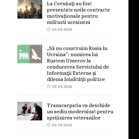
La Cernăuți au fost
prezentate noile contracte
motivaționale pentru
militarii ucraineni
06.08.2026
„Să nu construim Rusia în
Ucraina”: numirea lui
Rustem Umerov la
conducerea Serviciului de
Informații Externe și
dilema loialității politice
06.08.2026
Transcarpatia va deschide
un sediu modernizat pentru
sprijinirea veteranilor
06.08.2026