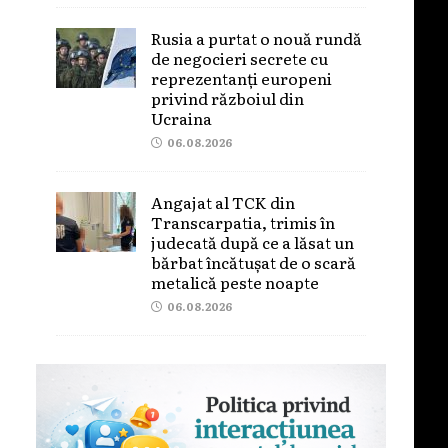
Rusia a purtat o nouă rundă
de negocieri secrete cu
reprezentanți europeni
privind războiul din
Ucraina
06.08.2026
Angajat al TCK din
Transcarpatia, trimis în
judecată după ce a lăsat un
bărbat încătușat de o scară
metalică peste noapte
06.08.2026