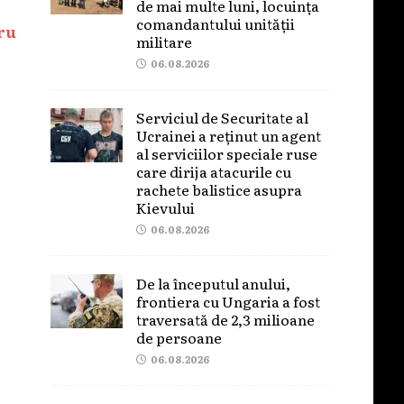
de mai multe luni, locuința
comandantului unității
ru
militare
06.08.2026
Serviciul de Securitate al
Ucrainei a reținut un agent
al serviciilor speciale ruse
care dirija atacurile cu
rachete balistice asupra
Kievului
06.08.2026
De la începutul anului,
frontiera cu Ungaria a fost
traversată de 2,3 milioane
de persoane
06.08.2026