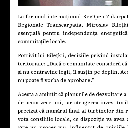
La forumul internațional Re:Open Zakarpatti
Regionale Transcarpatia, Miroslav Bilețki
esențială pentru independența energetică
comunitățile locale.
Potrivit lui Bilețkii, deciziile privind inst
teritoriale: „Dacă o comunitate consideră că
și nu contravine legii, îl susțin pe deplin. A
nu poate fi vorba de aprobare.”
Acesta a amintit că planurile de dezvoltare a 
de acum zece ani, iar atragerea investitori
precizat că numărul final al turbinelor din 
vota consiliile locale, ce dispoziție va ave
Este un proces viu, influențat de opiniile 