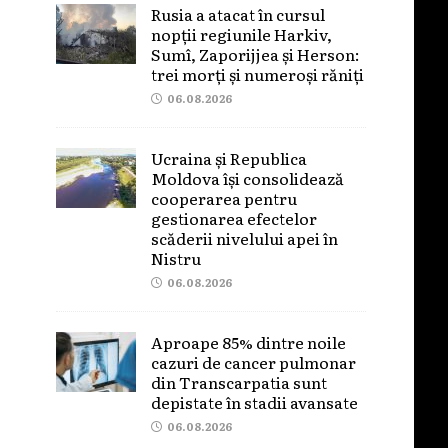
Rusia a atacat în cursul
nopții regiunile Harkiv,
Sumî, Zaporijjea și Herson:
trei morți și numeroși răniți
06.08.2026
Ucraina și Republica
Moldova își consolidează
cooperarea pentru
gestionarea efectelor
scăderii nivelului apei în
Nistru
06.08.2026
Aproape 85% dintre noile
cazuri de cancer pulmonar
din Transcarpatia sunt
depistate în stadii avansate
06.08.2026