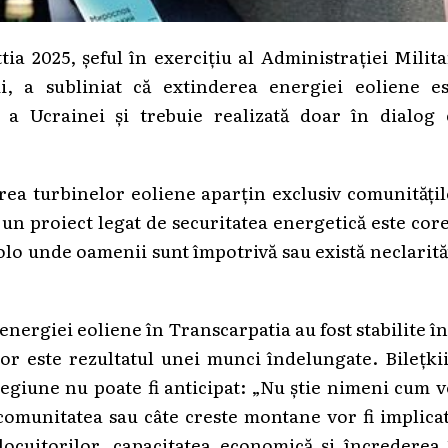
a 2025, șeful în exercițiu al Administrației Milit
i, a subliniat că extinderea energiei eoliene es
 a Ucrainei și trebuie realizată doar în dialog 
alarea turbinelor eoliene aparțin exclusiv comunități
 un proiect legat de securitatea energetică este cor
colo unde oamenii sunt împotrivă sau există neclarită
energiei eoliene în Transcarpatia au fost stabilite î
lor este rezultatul unei munci îndelungate. Bilețki
regiune nu poate fi anticipat: „Nu știe nimeni cum 
a comunitatea sau câte creste montane vor fi implica
locuitorilor, capacitatea economică și încrederea