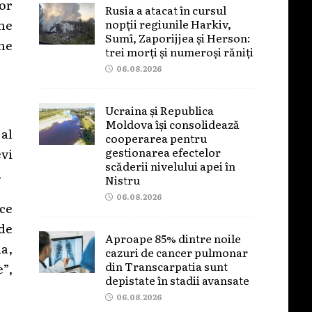
vor
Rusia a atacat în cursul
nopții regiunile Harkiv,
ine
Sumî, Zaporijjea și Herson:
une
trei morți și numeroși răniți
06.08.2026
Ucraina și Republica
Moldova își consolidează
al
cooperarea pentru
gestionarea efectelor
vi
scăderii nivelului apei în
.
Nistru
06.08.2026
 ce
 de
Aproape 85% dintre noile
ia,
cazuri de cancer pulmonar
din Transcarpatia sunt
e”,
depistate în stadii avansate
06.08.2026