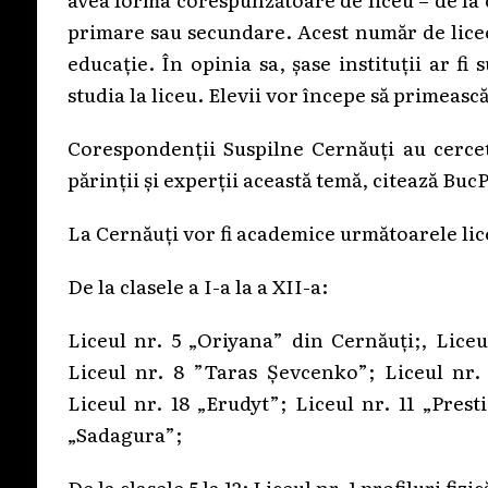
primare sau secundare. Acest număr de lice
educație. În opinia sa, șase instituții ar f
studia la liceu. Elevii vor începe să primească
Corespondenții Suspilne Cernăuți au cerce
părinții și experții această temă, citează Buc
La Cernăuți vor fi academice următoarele lic
De la clasele a I-a la a XII-a:
Liceul nr. 5 „Oriyana” din Cernăuți;, Liceu
Liceul nr. 8 ”Taras Șevcenko”; Liceul nr.
Liceul nr. 18 „Erudyt”; Liceul nr. 11 „Pres
„Sadagura”;
De la clasele 5 la 12: Liceul nr. 1 profiluri fi