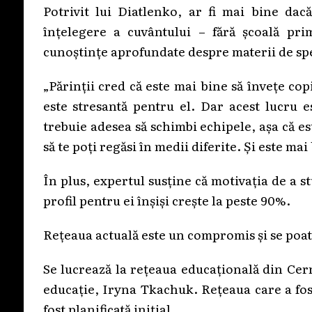
Potrivit lui Diatlenko, ar fi mai bine dac
înțelegere a cuvântului – fără școală prim
cunoștințe aprofundate despre materii de spec
„Părinții cred că este mai bine să învețe copi
este stresantă pentru el. Dar acest lucru e
trebuie adesea să schimbi echipele, așa că est
să te poți regăsi în medii diferite. Și este ma
În plus, expertul susține că motivația de a s
profil pentru ei înșiși crește la peste 90%.
Rețeaua actuală este un compromis și se poa
Se lucrează la rețeaua educațională din Cer
educație, Iryna Tkachuk. Rețeaua care a fost
fost planificată inițial.