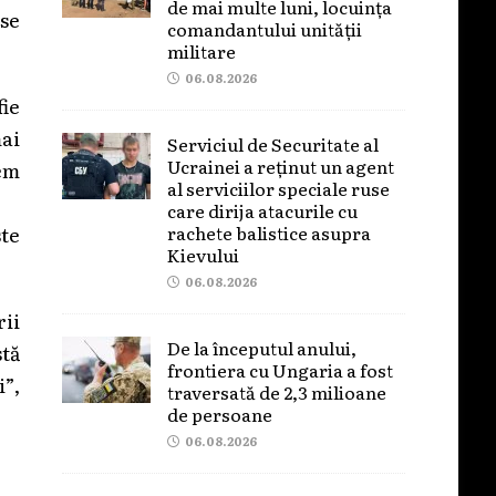
de mai multe luni, locuința
 se
comandantului unității
militare
06.08.2026
fie
mai
Serviciul de Securitate al
Ucrainei a reținut un agent
em
al serviciilor speciale ruse
care dirija atacurile cu
rachete balistice asupra
ste
Kievului
06.08.2026
rii
De la începutul anului,
stă
frontiera cu Ungaria a fost
i”,
traversată de 2,3 milioane
de persoane
06.08.2026