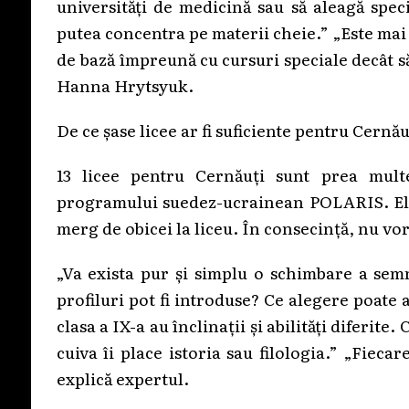
universități de medicină sau să aleagă spec
putea concentra pe materii cheie.” „Este mai u
de bază împreună cu cursuri speciale decât s
Hanna Hrytsyuk.
De ce șase licee ar fi suficiente pentru Cernău
13 licee pentru Cernăuți sunt prea mult
programului suedez-ucrainean POLARIS. El n
merg de obicei la liceu. În consecință, nu vor 
„Va exista pur și simplu o schimbare a semn
profiluri pot fi introduse? Ce alegere poate
clasa a IX-a au înclinații și abilități diferite
cuiva îi place istoria sau filologia.” „Fiecar
explică expertul.