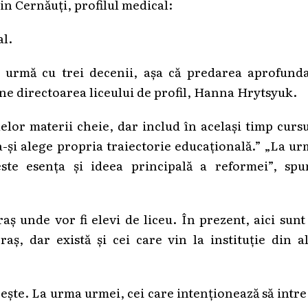
 din Cernăuți, profilul medical:
al.
în urmă cu trei decenii, așa că predarea aprofund
pune directoarea liceului de profil, Hanna Hrytsyuk.
lelor materii cheie, dar includ în același timp curs
 a-și alege propria traiectorie educațională.” „La u
 este esența și ideea principală a reformei”, spu
raș unde vor fi elevi de liceu. În prezent, aici sunt
aș, dar există și cei care vin la instituție din a
ește. La urma urmei, cei care intenționează să intre