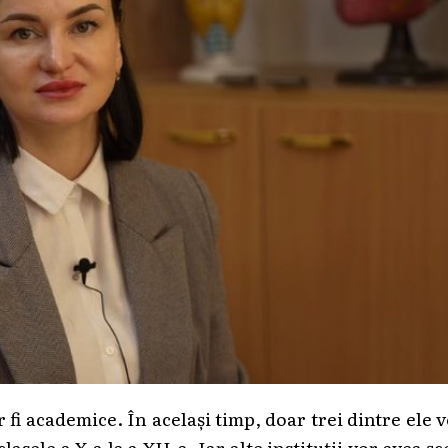
r fi academice. În același timp, doar trei dintre ele 
sele a X-a la a XII-a. Iar alte instituții vor avea șc