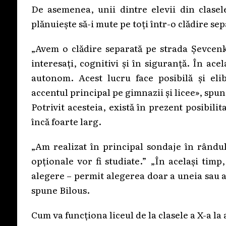
De asemenea, unii dintre elevii din clasele
plănuiește să-i mute pe toți într-o clădire se
„Avem o clădire separată pe strada Șevcenko
interesați, cognitivi și în siguranță. În ac
autonom. Acest lucru face posibilă și eli
accentul principal pe gimnazii și licee», spun
Potrivit acesteia, există în prezent posibili
încă foarte larg.
„Am realizat în principal sondaje în rândul
opționale vor fi studiate.” „În același tim
alegere – permit alegerea doar a uneia sau a
spune Bilous.
Cum va funcționa liceul de la clasele a X-a la 