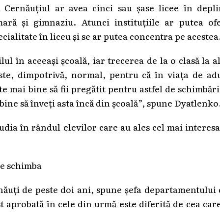
ă Cernăuțiul ar avea cinci sau șase licee în depli
ară și gimnaziu. Atunci instituțiile ar putea ofe
ialitate în liceu și se ar putea concentra pe acestea
lul în aceeași școală, iar trecerea de la o clasă la a
ste, dimpotrivă, normal, pentru că în viața de ad
e mai bine să fii pregătit pentru astfel de schimbări
i bine să înveți asta încă din școală”, spune Dyatlenko
tudia în rândul elevilor care au ales cel mai interes
te schimba
năuți de peste doi ani, spune șefa departamentului
 aprobată în cele din urmă este diferită de cea car