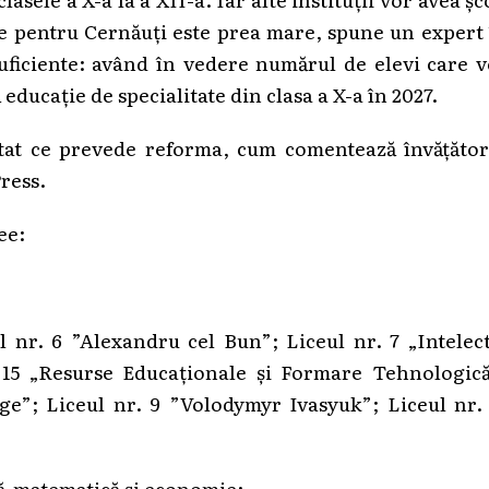
e pentru Cernăuți este prea mare, spune un expert 
i suficiente: având în vedere numărul de elevi care 
 educație de specialitate din clasa a X-a în 2027.
tat ce prevede reforma, cum comentează învățători
Press.
ee:
l nr. 6 ”Alexandru cel Bun”; Liceul nr. 7 „Intelec
 15 „Resurse Educaționale și Formare Tehnologică
tige”; Liceul nr. 9 ”Volodymyr Ivasyuk”; Liceul nr.
zică-matematică și economie;