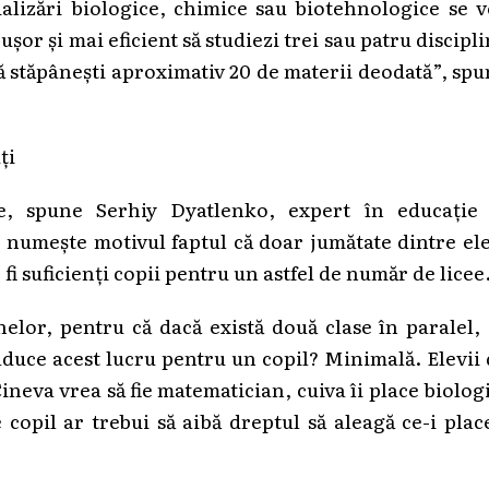
ializări biologice, chimice sau biotehnologice se 
șor și mai eficient să studiezi trei sau patru discipl
ă stăpânești aproximativ 20 de materii deodată”, sp
ți
e, spune Serhiy Dyatlenko, expert în educație 
umește motivul faptul că doar jumătate dintre ele
fi suficienți copii pentru un astfel de număr de licee
elor, pentru că dacă există două clase în paralel,
 aduce acest lucru pentru un copil? Minimală. Elevii
. Cineva vrea să fie matematician, cuiva îi place biolog
e copil ar trebui să aibă dreptul să aleagă ce-i plac