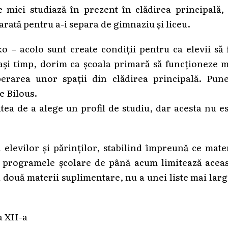
 mici studiază în prezent în clădirea principală,
parată pentru a-i separa de gimnaziu și liceu.
 – acolo sunt create condiții pentru ca elevii să 
elași timp, dorim ca școala primară să funcționeze 
berarea unor spații din clădirea principală. Pun
e Bilous.
tatea de a alege un profil de studiu, dar acesta nu e
 elevilor și părinților, stabilind împreună ce mate
p, programele școlare de până acum limitează acea
 două materii suplimentare, nu a unei liste mai larg
a XII-a