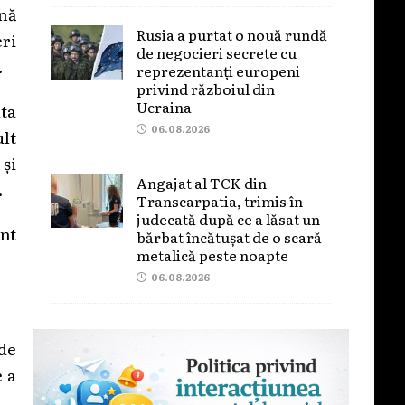
nă
Rusia a purtat o nouă rundă
ri
de negocieri secrete cu
.
reprezentanți europeni
privind războiul din
Ucraina
lta
06.08.2026
ult
 și
Angajat al TCK din
.
Transcarpatia, trimis în
judecată după ce a lăsat un
ant
bărbat încătușat de o scară
metalică peste noapte
06.08.2026
 de
e a