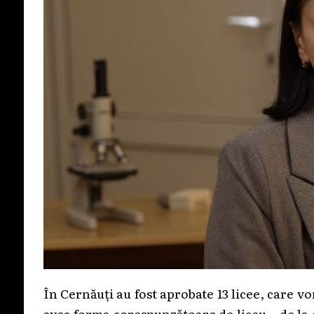
În Cernăuți au fost aprobate 13 licee, care vo
avea forma corespunzătoare de liceu – de la cla