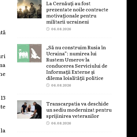
La Cernăuți au fost
prezentate noile contracte
motivaționale pentru
militarii ucraineni
06.08.2026
ată
„Să nu construim Rusia în
Ucraina”: numirea lui
uri
Rustem Umerov la
rma
conducerea Serviciului de
Informații Externe și
ne
dilema loialității politice
06.08.2026
 13
Transcarpatia va deschide
lte
un sediu modernizat pentru
sprijinirea veteranilor
06.08.2026
 la