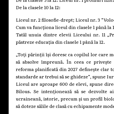
De la clasele 10 la 12:
Liceul nr. 2 filosofie-drept; Liceul nr. 3 ”Vol
Cum va funcționa liceul din clasele 1 până la 
Tatăl unuia dintre elevii Liceului nr. 11 „Pr
păstreze educația din clasele 1 până la 12.
„Toți părinții își doresc ca copilul lor care m
să absolve împreună. În ceea ce privește 
reforma planificată din 2027 definește clar to
standarde ar trebui să se ghideze”, spune Iuri
Liceul are aproape 600 de elevi, spune dire
Bilous. Se intenționează să se dezvolte aic
ucraineană, istorie, precum și un profil biol
să doteze sălile de clasă cu echipamente mod