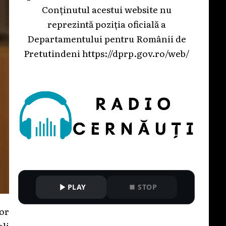
Conținutul acestui website nu
reprezintă poziția oficială a
Departamentului pentru Românii de
Pretutindeni
https://dprp.gov.ro/web/
PLAY
STOP
vor
oli