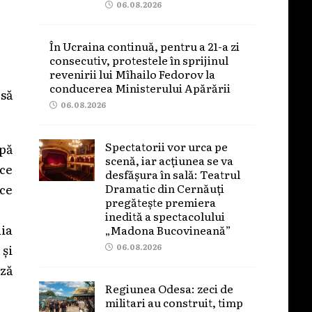
06.08.2026
În Ucraina continuă, pentru a 21-a zi
consecutiv, protestele în sprijinul
revenirii lui Mîhailo Fedorov la
conducerea Ministerului Apărării
 să
06.08.2026
Spectatorii vor urca pe
ipă
scenă, iar acțiunea se va
ce
desfășura în sală: Teatrul
Dramatic din Cernăuți
 ce
pregătește premiera
inedită a spectacolului
dia
„Madona Bucovineană”
 și
06.08.2026
ază
Regiunea Odesa: zeci de
militari au construit, timp