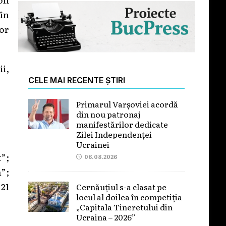
în
vor
i,
CELE MAI RECENTE ȘTIRI
Primarul Varșoviei acordă
din nou patronaj
manifestărilor dedicate
Zilei Independenței
Ucrainei
t”;
06.08.2026
”;
 21
Cernăuțiul s-a clasat pe
locul al doilea în competiția
„Capitala Tineretului din
Ucraina – 2026”