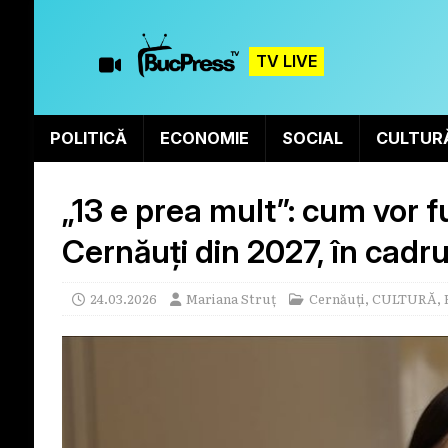
TV LIVE
POLITICĂ
ECONOMIE
SOCIAL
CULTUR
„13 e prea mult”: cum vor 
Cernăuți din 2027, în cadru
24.03.2026
Mariana Struț
Cernăuți
,
CULTURĂ
,