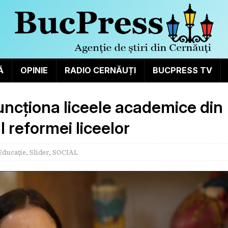
Ă
OPINIE
RADIO CERNĂUȚI
BUCPRESS TV
funcționa liceele academice din
l reformei liceelor
Educație
,
Slider
,
SOCIAL