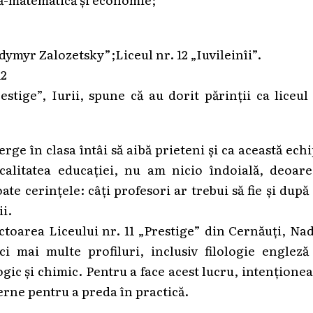
odymyr Zalozetsky”;Liceul nr. 12 „Iuvileinîi”.
12
estige”, Iurii, spune că au dorit părinții ca liceul
erge în clasa întâi să aibă prieteni și ca această ech
calitatea educației, nu am nicio îndoială, deoare
ate cerințele: câți profesori ar trebui să fie și după
i.
ctoarea Liceului nr. 11 „Prestige” din Cernăuți, Na
i mai multe profiluri, inclusiv filologie engleză
ogic și chimic. Pentru a face acest lucru, intențione
erne pentru a preda în practică.