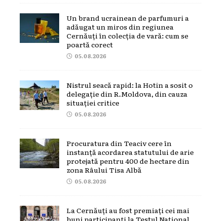
Un brand ucrainean de parfumuri a
adăugat un miros din regiunea
Cernăuți în colecția de vară: cum se
poartă corect
05.08.2026
Nistrul seacă rapid: la Hotin a sosit o
delegație din R.Moldova, din cauza
situației critice
05.08.2026
Procuratura din Teaciv cere în
instanță acordarea statutului de arie
protejată pentru 400 de hectare din
zona Râului Tisa Albă
05.08.2026
La Cernăuți au fost premiați cei mai
buni participanți la Testul Național