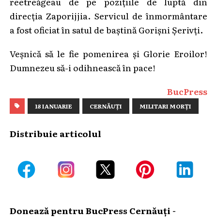
reetreăgeau de pe pozițiile de luptă din
direcția Zaporijjia. Servicul de înmormântare
a fost oficiat în satul de baștină Gorișni Șerivți.
Veșnică să le fie pomenirea și Glorie Eroilor!
Dumnezeu să-i odihnească în pace!
BucPress
18 IANUARIE
CERNĂUȚI
MILITARI MORȚI
Distribuie articolul
Donează pentru BucPress Cernăuți -