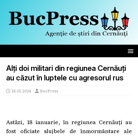
Alți doi militari din regiunea Cernăuți
au căzut în luptele cu agresorul rus
18.01.2024
BucPress
Astăzi, 18 ianuarie, în regiunea Cernăuți au
fost oficiate slujbele de înmormântare ale