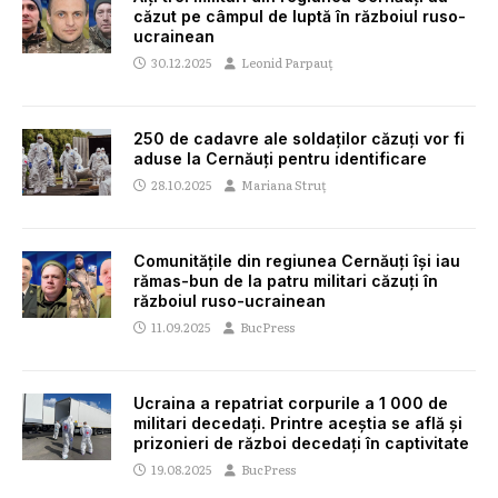
căzut pe câmpul de luptă în războiul ruso-
ucrainean
30.12.2025
Leonid Parpauț
250 de cadavre ale soldaților căzuți vor fi
aduse la Cernăuți pentru identificare
28.10.2025
Mariana Struț
Comunitățile din regiunea Cernăuți își iau
rămas-bun de la patru militari căzuți în
războiul ruso-ucrainean
11.09.2025
BucPress
Ucraina a repatriat corpurile a 1 000 de
militari decedați. Printre aceștia se află și
prizonieri de război decedați în captivitate
19.08.2025
BucPress