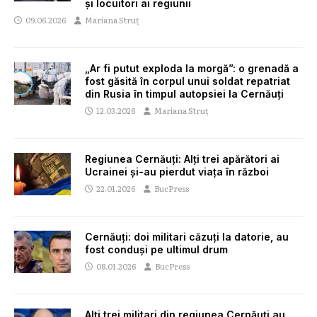
și locuitori ai regiunii
09.06.2026
Mariana Struț
„Ar fi putut exploda la morgă”: o grenadă a
fost găsită în corpul unui soldat repatriat
din Rusia în timpul autopsiei la Cernăuți
12.03.2026
Mariana Struț
Regiunea Cernăuți: Alți trei apărători ai
Ucrainei și-au pierdut viața în război
22.01.2026
BucPress
Cernăuți: doi militari căzuți la datorie, au
fost conduși pe ultimul drum
08.01.2026
BucPress
Alți trei militari din regiunea Cernăuți au