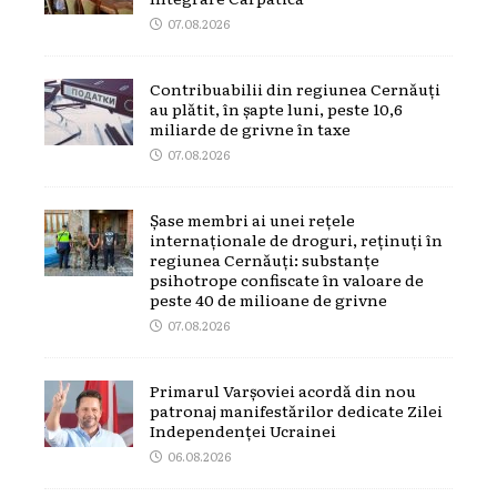
07.08.2026
Contribuabilii din regiunea Cernăuți
au plătit, în șapte luni, peste 10,6
miliarde de grivne în taxe
07.08.2026
Șase membri ai unei rețele
internaționale de droguri, reținuți în
regiunea Cernăuți: substanțe
psihotrope confiscate în valoare de
peste 40 de milioane de grivne
07.08.2026
Primarul Varșoviei acordă din nou
patronaj manifestărilor dedicate Zilei
Independenței Ucrainei
06.08.2026