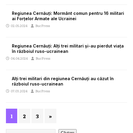
Regiunea Cernăuți: Mormânt comun pentru 16 militari
ai Forțelor Armate ale Ucrainei
02.05.2024
BucPress
Regiunea Cernăuți: Alți trei militari și-au pierdut viața
în războiul ruso-ucrainean
04.04.2024
BucPress
Alți trei militari din regiunea Cernăuți au căzut în
războiul ruso-ucrainean
07.03.2024
BucPress
1
2
3
»
Căutare