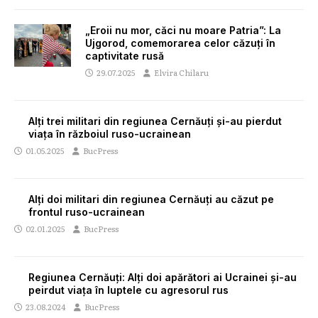
„Eroii nu mor, căci nu moare Patria”: La
Ujgorod, comemorarea celor căzuți în
captivitate rusă
29.07.2025
Elvira Chilaru
Alți trei militari din regiunea Cernăuți și-au pierdut
viața în războiul ruso-ucrainean
01.05.2025
BucPress
Alți doi militari din regiunea Cernăuți au căzut pe
frontul ruso-ucrainean
02.01.2025
BucPress
Regiunea Cernăuți: Alți doi apărători ai Ucrainei și-au
peirdut viața în luptele cu agresorul rus
23.08.2024
BucPress