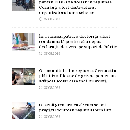
pentru 14.000 de dolari: în regiunea
Cernăuți a fost destructurat
organizatorul unei scheme
07.08.2026
În Transcarpatia, o doctoriță a fost
condamnată pentru că a depus
declarația de avere pe suport de hârtie
07.08.2026
O comunitate din regiunea Cernăuți a
plătit 15 milioane de grivne pentru un
adăpost școlar care încă nu există
07.08.2026
O iarnă grea urmează: cum se pot
pregăti locuitorii regiunii Cernăuți
07.08.2026