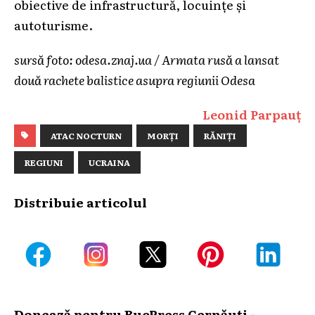
obiective de infrastructură, locuințe și
autoturisme.
sursă foto: odesa.znaj.ua / Armata rusă a lansat
două rachete balistice asupra regiunii Odesa
Leonid Parpauț
ATAC NOCTURN
MORȚI
RĂNIȚI
REGIUNI
UCRAINA
Distribuie articolul
Donează pentru BucPress Cernăuți -