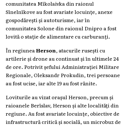
comunitatea Mîkolaivka din raionul
Sînelnîkove au fost avariate locuințe, anexe
gospodărești și autoturisme, iar în
comunitatea Solone din raionul Dnipro a fost
lovită o stație de alimentare cu carburanți.
În regiunea
Herson
, atacurile rusești cu
artilerie și drone au continuat și în ultimele 24
de ore. Potrivit șefului Administrației Militare
Regionale, Oleksandr Prokudin, trei persoane
au fost ucise, iar alte 19 au fost rănite.
Loviturile au vizat orașul Herson, precum și
raioanele Berîslav, Herson și alte localități din
regiune. Au fost avariate locuințe, obiective de
infrastructură critică și socială, un microbuz de