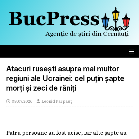
Atacuri rusești asupra mai multor
regiuni ale Ucrainei: cel puțin șapte
morți și zeci de răniți
09.07.2026
Leonid Parpauț
Patru persoane au fost ucise, iar alte șapte au