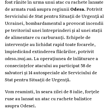
fost rănite în urma unui atac cu rachete lansate
de armata rusă asupra regiunii
Odesa.
Potrivit
Serviciului de Stat pentru Situații de Urgență al
Ucrainei, bombardamentul a provocat incendii
pe teritoriul unei întreprinderi și al unei stații
de alimentare cu carburanți. Echipele de
intervenție au lichidat rapid toate focarele,
împiedicând extinderea flăcărilor, potrivit
odesa.znaj.ua.
La operațiunea de înlăturare a
consecințelor atacului au participat 58 de
salvatori și 14 autospeciale ale Serviciului de
Stat pentru Situații de Urgență.
Vom reaminti, în seara zilei de 8 iulie, forțele
ruse au lansat un atac cu rachete balistice
asupra Odesei.