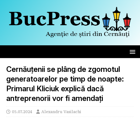
Cernăuțenii se plâng de zgomotul
generatoarelor pe timp de noapte:
Primarul Kliciuk explică dacă
antreprenorii vor fi amendați
05.07.2024
Alexandru Vasilachi